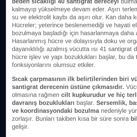
beden sıcaklığı
40 santigrat dereceyi
bulma
kalmayıp yükselmeye devam eder. Aşırı terle
su ve elektrolit kaybı da aşırı olur. Kan daha
Hücreler; yeterince beslenemediği ve hayati el
bozulmaya başladığı için hasarlanmaya daha aç
Hasarlanmış hücre ve dolayısıyla doku ve org
dayanıklılığı azalmış vücutta ısı 41 santigrat 
hücre işlev ve yapı bozuklukları başlar, bu da
fonksiyonlarını olumsuz etkiler.
Sıcak çarpmasının ilk belirtilerinden biri v
santigrat derecenin üstüne çıkmasıdır.
Vüc
olmasına rağmen
cilt kupkurudur ve hiç ter
davranış bozuklukları
başlar.
Sersemlik, baş
ve koordinasyondaki bozulma
nedeniyle yü
zorlaşır. Bunları takiben kısa bir süre sonra
bi
gelişir.