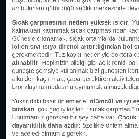
düşürüldüğünde hastada şok gelişebilir. Hasta
ambulansın götürdüğü sağlık merkezinde deva
Sıcak çarpmasının nedeni yüksek ısıdır
. Y
kalmaktan kaçınmak sıcak çarpmasından kaçı
Güneş’e çıkmamak, sıcak ortamlarda bulun
içilen sıvı ısıya direnci arttırdığından bol 
gerekmektedir. Tuz kaybı nedeniyle doktora d
alınabilir
. Hepimizin bildiği gibi açık renkli bol
güneşte şemsiye kullanmak bizi güneşten korur
alkolden kaçınmak, çaba gerektiren aktivitel
bronzlaşma modasına uymamak alınacak diğer
Yukarıdaki basit önlemlerle;
ölümcül ve iyileş
bırakan
, çok geç iyileşilen “sıcak çarpması” n
Unutmamız gereken bir şey daha var.
Çocuk v
dayanıklılık daha azdır;
özellikle önlem alma
ve aceleci olmamız gerekir.