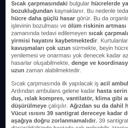
Sıcak çarpmasındaki
bulgular
hücrelerde ya
bozukluğundan
kaynaklanır. Bu nedenle teda
hücre daha güçlü hasar
görür. Bu da organla
işlevinin bozulması ve
ölüm riskinin artması
zamanında tedavi edilemeyen
sıcak çarpmal
yirmisi hayatını kaybetmektedir
. Kurtulanla
kavuşmaları çok uzun
sürmekte, beyin hücrel
yenilemesi ve onarması yok denecek kadar az 
hasarlar oluşabilmekte,
denge ve koordinas
uzun
zaman alabilmektedir.
Sıcak çarpmasında ilk yapılacak iş
acil
ambul
Ardından ambulans gelene kadar
hasta serin
duş, ıslak kompres, vantilatör, klima gibi a
düşürülmeye
çalışılır.
Ağızdan su da dahil h
Vücut ısısını 39 santigrat dereceye kadar 
aşağıya doğru zorlanmamalıdır.
39 santigrat