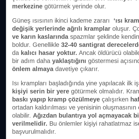
merkezine
götürmek yerinde olur.
Güneş ısısının ikinci kademe zararı
‘ısı kram
değişik yerlerinde ağrılı kramplar
oluşur. Ç
ve karın kaslarında
spazmlar şeklinde kendini
boldur. Genellikle
32-40 santigrat derecelerd
da
kalıcı hasar yoktur.
Ancak öldürücü olabi
bir adım daha
yaklaştığını
göstermesi açısın
önlem almaya
davetiye çıkarır.
Isı krampları başladığında yine yapılacak ilk i
kişiyi serin bir yere
götürmek olmalıdır. Kra
baskı yapıp kramp çözülmeye
çalışırken
haf
ortadan kaldırılması ve yenisinin oluşmasın
olabilir.
Ağızdan bulantıya yol açmayacak bi
verilmelidir.
Bu önlemler kişiyi rahatlatmaz is
başvurulmalıdır.