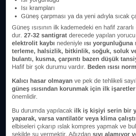
Isı krampları
Güneş çarpması ya da yeni adıyla sıcak ç
Güneş ısısının ilk kademedeki en hafif zararlı 
dur.
27-32 santigrat
derecede yapılan yorucu
elektrolit kaybı
nedeniyle
ısı yorgunluğuna
n
terleme, halsizlik, bitkinlik, soğuk, soluk v
bulantı, kusma, çarpıntı bazen düşük tans
Hafif bir şok durumu vardır.
Beden ısısı norm
Kalıcı hasar olmayan
ve pek de tehlikeli sayı
güneş ısısından korunmak için ilk işaretler
önemlidir.
Bu durumda yapılacak
ilk iş kişiyi serin bi
yaparak, varsa vantilatör veya klima çalışt
elbiseleri çıkarıp ıslak kompres yapmak ve b
şekilde su vermektir. Ağızdan
sıvı alamıyor 