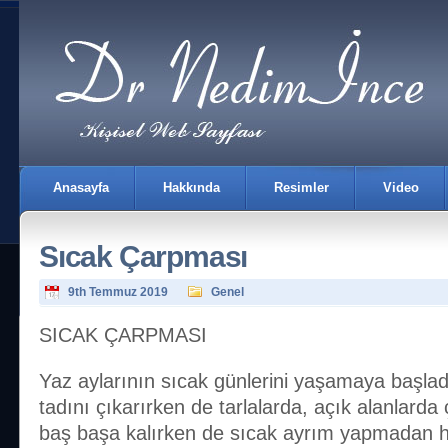
Anasayfa
Hakkında
Resimler
Video
Sıcak Çarpması
9th Temmuz 2019
Genel
SICAK ÇARPMASI
İletişim
Yaz aylarının sıcak günlerini yaşamaya başladı
tadını çıkarırken de tarlalarda, açık alanlarda ç
baş başa kalırken de sıcak ayrım yapmadan 