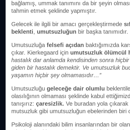
bağlamış, ummak tanımını da bir şeyin olmas
tahmin etmek şeklinde yapmıştır.
Gelecek ile ilgili bir amacı gerçekleştirmede
sı
beklenti
,
umutsuzluğun
bir başka tanımıdır.
Umutsuzluğa
felsefi açıdan
baktığımızda ka
çıkar. Kierkegaard için
umutsuzluk ölümcül h
hastalık dar anlamda kendisinden sonra hiçb
giden bir hastalık demektir. Ve umutsuzluk b
yaşamın hiçbir şey olmamasıdır…”
Umutsuzluğu
geleceğe dair olumlu
beklentil
olasılığının olmaması şeklinde kabul ettiğimiz
tanışırız:
çaresizlik.
Ve buradan yola çıkarak ç
mutsuzluk gibi umutsuzluğun ebelerinden biri ol
Psikoloji alanındaki bilim insanlarından bir ola