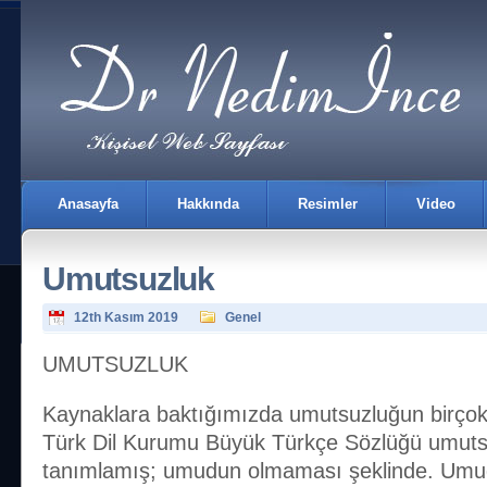
Anasayfa
Hakkında
Resimler
Video
Umutsuzluk
12th Kasım 2019
Genel
UMUTSUZLUK
İletişim
Kaynaklara baktığımızda umutsuzluğun birçok
Türk Dil Kurumu Büyük Türkçe Sözlüğü umuts
tanımlamış; umudun olmaması şeklinde. Umu