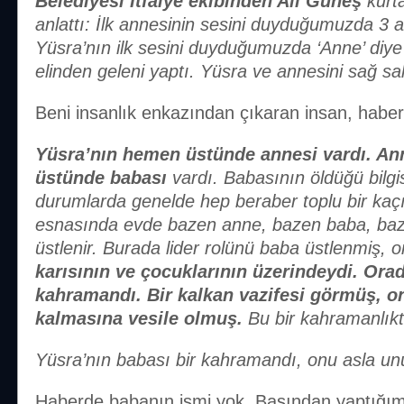
Belediyesi İtfaiye ekibinden Ali Güneş
kurt
anlattı: İlk annesinin sesini duyduğumuzda 3 a
Yüsra’nın ilk sesini duyduğumuzda ‘Anne’ diye
elinden geleni yaptı. Yüsra ve annesini sağ sal
Beni insanlık enkazından çıkaran insan, habe
Yüsra’nın hemen üstünde annesi vardı. A
üstünde babası
vardı. Babasının öldüğü bilgis
durumlarda genelde hep beraber toplu bir kaçı
esnasında evde bazen anne, bazen baba, baze
üstlenir. Burada lider rolünü baba üstlenmiş,
karısının ve çocuklarının üzerindeydi.
Orad
kahramandı. Bir kalkan vazifesi görmüş, on
kalmasına vesile olmuş.
Bu bir kahramanlıkt
Yüsra’nın babası bir kahramandı, onu asla u
Haberde babanın ismi yok. Basından yaptığım