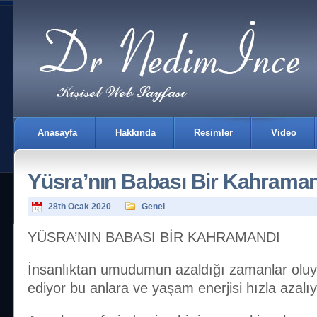
Anasayfa
Hakkında
Resimler
Video
Yüsra’nın Babası Bir Kahrama
28th Ocak 2020
Genel
YÜSRA’NIN BABASI BİR KAHRAMANDI
İletişim
İnsanlıktan umudumun azaldığı zamanlar oluyor
ediyor bu anlara ve yaşam enerjisi hızla azalıy