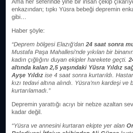
Ama her seferinde yine bir insan çekip çıkarıy
enkazından; tıpkı Yüsra bebeği depremin enka
gibi…
Haber şöyle:
“Deprem bölgesi Elazığ’dan
24 saat sonra mu
Mustafa Paşa Mahallesi’nde yıkılan bir binan
kadın çığlığını duyan ekipler harekete geçti.
2
altında kalan 2,5 yaşındaki Yüsra Yıldız sağ
Ayşe Yıldız
ise 4 saat sonra kurtarıldı. Hastan
kızı tedavi altına alındı. Yüsra’nın kardeşi ve 
kurtarılamadı.”
Depremin yarattığı acıyı bir nebze azaltan sev
kadar değil.
“Yüsra ve annesini kurtaran ekipte yer alan
Or