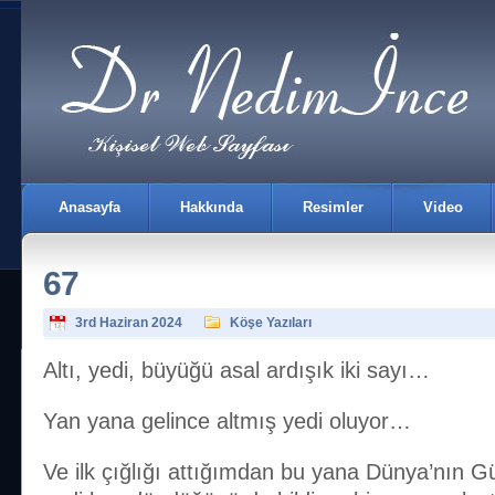
Anasayfa
Hakkında
Resimler
Video
67
3rd Haziran 2024
Köşe Yazıları
Altı, yedi, büyüğü asal ardışık iki sayı…
İletişim
Yan yana gelince altmış yedi oluyor…
Ve ilk çığlığı attığımdan bu yana Dünya’nın G