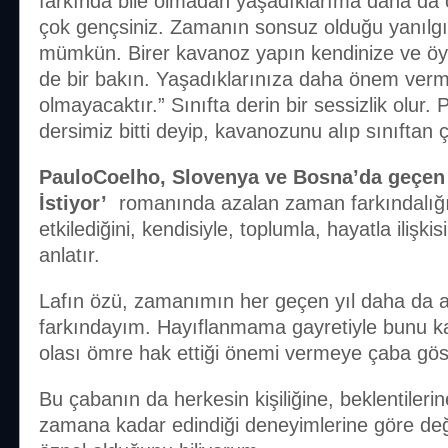
farkında bile olmadan yaşadıklarıma daha da
çok gençsiniz. Zamanın sonsuz olduğu yanılg
mümkün. Birer kavanoz yapın kendinize ve öyl
de bir bakın. Yaşadıklarınıza daha önem ver
olmayacaktır.” Sınıfta derin bir sessizlik olur.
dersimiz bitti deyip, kavanozunu alıp sınıftan ç
PauloCoelho, Slovenya ve Bosna’da geçen
İstiyor’
romanında azalan zaman farkındalığın
etkilediğini, kendisiyle, toplumla, hayatla ilişkisi
anlatır.
Lafın özü, zamanımın her geçen yıl daha da 
farkındayım. Hayıflanmama gayretiyle bunu ka
olası ömre hak ettiği önemi vermeye çaba gös
Bu çabanın da herkesin kişiliğine, beklentilerin
zamana kadar edindiği deneyimlerine göre değiş