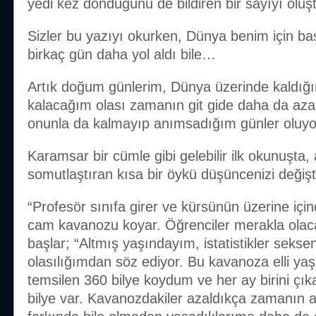
yedi kez döndüğünü de bildiren bir sayıyı oluş
Sizler bu yazıyı okurken, Dünya benim için ba
birkaç gün daha yol aldı bile…
Artık doğum günlerim, Dünya üzerinde kaldı
kalacağım olası zamanın git gide daha da azald
onunla da kalmayıp anımsadığım günler oluyo
Karamsar bir cümle gibi gelebilir ilk okunuşt
somutlaştıran kısa bir öykü düşüncenizi değiştir
“Profesör sınıfa girer ve kürsünün üzerine için
cam kavanozu koyar. Öğrenciler merakla olaca
başlar; “Altmış yaşındayım, istatistikler sek
olasılığımdan söz ediyor. Bu kavanoza elli ya
temsilen 360 bilye koydum ve her ay birini çı
bilye var. Kavanozdakiler azaldıkça zamanın 