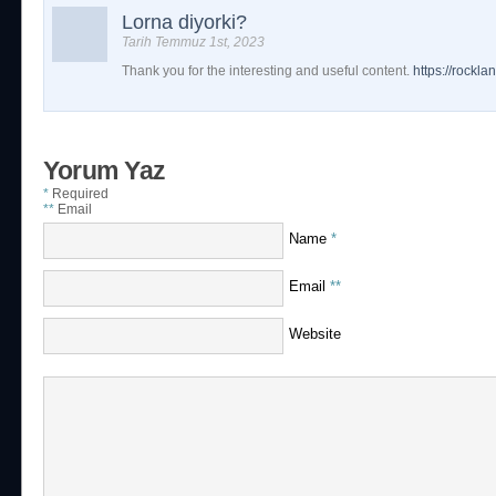
Lorna diyorki?
Tarih Temmuz 1st, 2023
Thank you for the interesting and useful content.
https://rockl
Yorum Yaz
*
Required
**
Email
Name
*
Email
**
Website