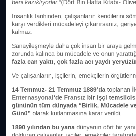
beni kazıklıyorlar.”
(Dört Bin Hafta Kitabı- Oli
İnsanlık tarihinden, çalışanların kendilerini sö
karşı verdikleri mücadeleyi çıkarırsanız, geriy
kalmaz.
Sanayileşmeyle daha çok insan bir araya gel
zorunda kalınca bu mücadele ve onun yarattı
fazla can yaktı, çok fazla acı yaydı yeryüzü
Ve çalışanların, işçilerin, emekçilerin örgütlenm
14 Temmuz- 21 Temmuz 1889’da
toplanan
İ
Enternasyonal
‘de
Fransız
bir işçi temsilcis
gününün tüm dünyada “Birlik, Mücadele v
Günü”
olarak kutlanmasına karar verildi.
1890 yılından bu yana
dünyanın dört bir yan
dolduran çalışanlar, işçiler, emekçiler tarafın