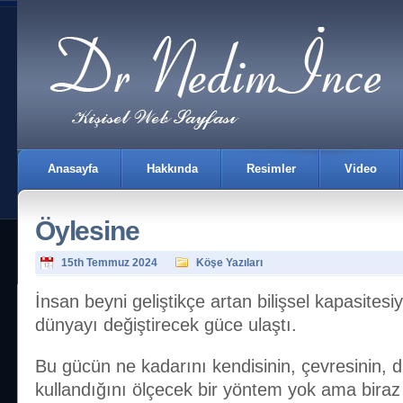
Anasayfa
Hakkında
Resimler
Video
Öylesine
15th Temmuz 2024
Köşe Yazıları
İnsan beyni geliştikçe artan bilişsel kapasitesi
dünyayı değiştirecek güce ulaştı.
İletişim
Bu gücün ne kadarını kendisinin, çevresinin, dün
kullandığını ölçecek bir yöntem yok ama bira