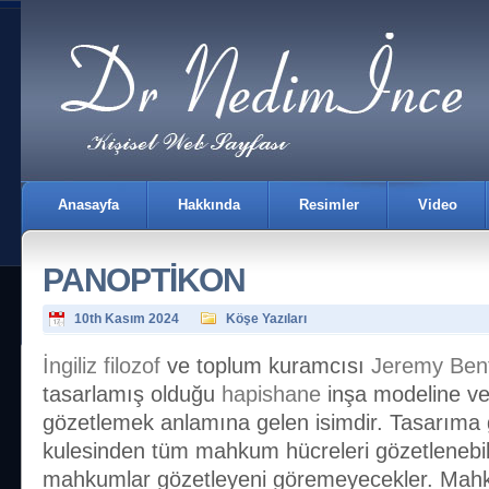
Anasayfa
Hakkında
Resimler
Video
PANOPTİKON
10th Kasım 2024
Köşe Yazıları
İngiliz
filozof
ve toplum kuramcısı
Jeremy Be
tasarlamış olduğu
hapishane
inşa modeline ve
İletişim
gözetlemek anlamına gelen isimdir. Tasarıma
kulesinden tüm mahkum hücreleri gözetlenebi
mahkumlar gözetleyeni göremeyecekler. Mah