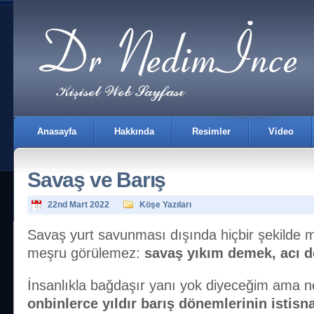
Anasayfa
Hakkında
Resimler
Video
Savaş ve Barış
22nd Mart 2022
Köşe Yazıları
Savaş yurt savunması dışında hiçbir şekilde m
meşru görülemez:
savaş yıkım demek, acı
İletişim
İnsanlıkla bağdaşır yanı yok diyeceğim ama n
onbinlerce yıldır barış dönemlerinin istisn