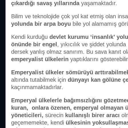
çıkardığı savaş yıllarında
yaşamaktadır.
Bilim ve teknolojide çok yol kat etmiş olan ins
yolunda bir arpa boyu
bile yol alamamış gör
Kendi kurduğu
devlet kurumu ‘insanlık’ yol
önünde bir engel
, yıkıcılık ve şiddet yolunda 
dersek yanlış olmaz sanırım. Bu sava kanıt ol
emperyalist ülkelerin
yaptıklarını gösterebilir
Emperyalist ülkeler sömürüyü arttırabilme
altında tutabilmek için
dünyayı kan gölüne ç
kaçınmamaktadırlar.
Emperyal ülkelerle bağımsızlığını gözetmede
kuran, onlara özenen, emperyal olmayan ül
yöneticileri,
sürecin
kullanışlı birer aracı
ol
geçememekte, kendi
ülkesinin yoksullaşma