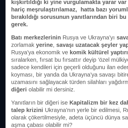
kışkırtıldığı ki yine vurgulamakta yarar va
hariç meşrulaştırılamaz, hatta bazı yorum
bırakıldığı sorusunun yanıtlarından
biri bu
gerek.
Batı merkezlerinin
Rusya ve Ukrayna’yı
sava
zorlamak
yerine
,
savaşı uzatacak şeyler ya
Rusya’ya ekonomik ve
komik kültürel
yaptır
sıralarken, fırsat bu fırsattır deyip ‘özel mülk
sadece kendileri için geçerli olduğunu ilan ede
koyması, bir yanda da Ukrayna’ya savaşı bitire
uzamasını sağlayacak türden silahları yağdı
diğeri
olabilir mi dersiniz.
Yanıtların bir diğeri ise
Kapitalizm bir kez dah
talep krizini
Ukrayna’nın yerle bir edilmesi, 
olarak çökertilmesiyle, adeta üçüncü dünya sa
aşma çabası olabilir mi?