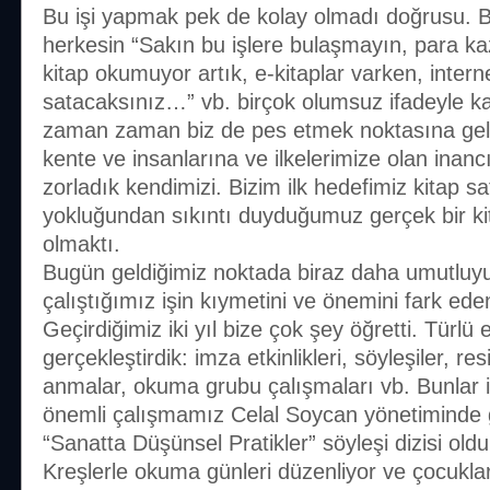
Bu işi yapmak pek de kolay olmadı doğrusu. B
herkesin “Sakın bu işlere bulaşmayın, para 
kitap okumuyor artık, e-kitaplar varken, intern
satacaksınız…” vb. birçok olumsuz ifadeyle ka
zaman zaman biz de pes etmek noktasına gel
kente ve insanlarına ve ilkelerimize olan in
zorladık kendimizi. Bizim ilk hedefimiz kitap s
yokluğundan sıkıntı duyduğumuz gerçek bir ki
olmaktı.
Bugün geldiğimiz noktada biraz daha umutlu
çalıştığımız işin kıymetini ve önemini fark ede
Geçirdiğimiz iki yıl bize çok şey öğretti. Türlü e
gerçekleştirdik: imza etkinlikleri, söyleşiler, re
anmalar, okuma grubu çalışmaları vb. Bunlar 
önemli çalışmamız Celal Soycan yönetiminde g
“Sanatta Düşünsel Pratikler” söyleşi dizisi oldu
Kreşlerle okuma günleri düzenliyor ve çocuklar