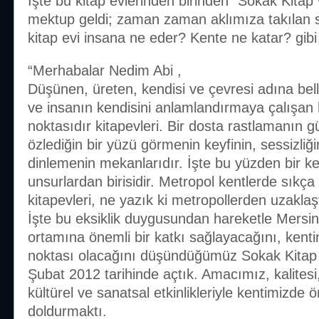
İşte bu kitap evlerinden birinden “Sokak Kitap
mektup geldi; zaman zaman aklımıza takılan so
kitap evi insana ne eder? Kente ne katar? gib
“Merhabalar Nedim Abi ,
Düşünen, üreten, kendisi ve çevresi adına bell
ve insanın kendisini anlamlandırmaya çalışan
noktasıdır kitapevleri. Bir dosta rastlamanın g
özlediğin bir yüzü görmenin keyfinin, sessizliği
dinlemenin mekanlarıdır. İşte bu yüzden bir k
unsurlardan birisidir. Metropol kentlerde sık
kitapevleri, ne yazık ki metropollerden uzakla
İşte bu eksiklik duygusundan hareketle Mersin’
ortamına önemli bir katkı sağlayacağını, kent
noktası olacağını düşündüğümüz Sokak Kitap 
Şubat 2012 tarihinde açtık. Amacımız, kalitesi,
kültürel ve sanatsal etkinlikleriyle kentimizde 
doldurmaktı.