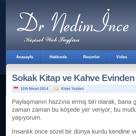
Anasayfa
Hakkında
Resimler
Video
Sokak Kitap ve Kahve Evinden
11th Nisan 2014
Köşe Yazıları
Paylaşmanın hazzına ermiş biri olarak, bana 
zaman zaman bu köşede yer veriyor; bu mutlulu
İletişim
yaşıyorum.
İnsanlık önce sözel bir dünya kurdu kendine v