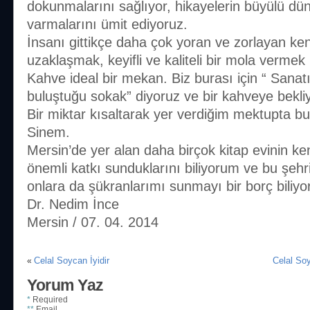
dokunmalarını sağlıyor, hikayelerin büyülü dü
varmalarını ümit ediyoruz.
İnsanı gittikçe daha çok yoran ve zorlayan k
uzaklaşmak, keyifli ve kaliteli bir mola vermek
Kahve ideal bir mekan. Biz burası için “ Sanat
buluştuğu sokak” diyoruz ve bir kahveye bekli
Bir miktar kısaltarak yer verdiğim mektupta bun
Sinem.
Mersin’de yer alan daha birçok kitap evinin k
önemli katkı sunduklarını biliyorum ve bu şehri
onlara da şükranlarımı sunmayı bir borç biliy
Dr. Nedim İnce
Mersin / 07. 04. 2014
Celal Soycan İyidir
Celal Soy
«
Yorum Yaz
*
Required
**
Email