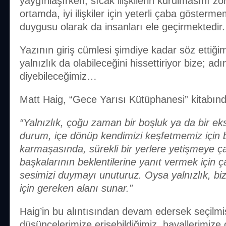
yaygınlaşırken, sıcak ilişkilerin kurulmasını zo
ortamda, iyi ilişkiler için yeterli çaba göster
duygusu olarak da insanları ele geçirmektedir.
Yazının giriş cümlesi şimdiye kadar söz ettiğim
yalnızlık da olabileceğini hissettiriyor bize; adı
diyebileceğimiz…
Matt Haig, “Gece Yarısı Kütüphanesi” kitabında
“Yalnızlık, çoğu zaman bir boşluk ya da bir eksi
durum, içe dönüp kendimizi keşfetmemiz için bi
karmaşasında, sürekli bir yerlere yetişmeye ça
başkalarının beklentilerine yanıt vermek için ç
sesimizi duymayı unuturuz. Oysa yalnızlık, bi
için gereken alanı sunar.”
Haig’in bu alıntısından devam edersek seçilmiş
düşüncelerimize erişebildiğimiz, hayallerimize 