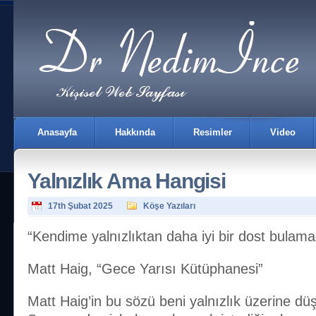
Anasayfa
Hakkında
Resimler
Video
Yalnızlık Ama Hangisi
17th Şubat 2025
Köşe Yazıları
“Kendime yalnızlıktan daha iyi bir dost bulam
İletişim
Matt Haig, “Gece Yarısı Kütüphanesi”
Matt Haig’in bu sözü beni yalnızlık üzerine dü