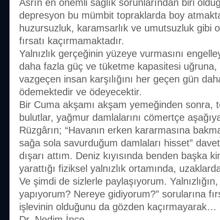
Asrın en önemli sağlık sorunlarından biri olduğ
depresyon bu mümbit topraklarda boy atmakta;
huzursuzluk, karamsarlık ve umutsuzluk gibi 
fırsatı kaçırmamaktadır.
Yalnızlık gerçeğinin yüzeye vurmasını engell
daha fazla güç ve tüketme kapasitesi uğruna, 
vazgeçen insan karşılığını her geçen gün daha
ödemektedir ve ödeyecektir.
Bir Cuma akşamı akşam yemeğinden sonra, t
bulutlar, yağmur damlalarını cömertçe aşağıy
Rüzgârın; “Havanın erken kararmasına bakma,
sağa sola savurduğum damlaları hisset” davet
dışarı attım. Deniz kıyısında benden başka 
yarattığı fiziksel yalnızlık ortamında, uzaklar
Ve şimdi de sizlerle paylaşıyorum. Yalnızlığ
yapıyorum? Nereye gidiyorum?” sorularına fır
işlevinin olduğunu da gözden kaçırmayarak…
Dr. Nedim İnce