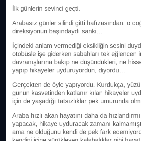
İlk günlerin sevinci geçti.
Arabasız günler silindi gitti hafızasından; o
direksiyonun başındaydı sanki…
İçindeki anlam vermediği eksikliğin sesini du
otobüsle işe giderken sabahları tek eğlencen i
davranışlarına bakıp ne düşündükleri, ne hisse
yapıp hikayeler uyduruyordun, diyordu…
Gerçekten de öyle yapıyordu. Kurdukça, yüzünü
günün kasvetinden katlanır kılan hikayeler uy
için de yaşadığı tatsızlıklar pek umurunda o
Araba hızlı akan hayatını daha da hızlandırmı
yapacak, hikaye uyduracak zamanı kalmamıştı
ama ne olduğunu kendi de pek fark edemiyor
kendini içine sürükleyen kalabalıklar gibi haya