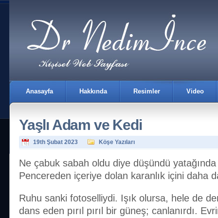
Anasayfa
Hakkında
Resimler
Video
Yaşlı Adam ve Kedi
19th Şubat 2023
Köşe Yazıları
Ne çabuk sabah oldu diye düşündü yatağında g
Pencereden içeriye dolan karanlık içini daha da
İletişim
Ruhu sanki fotoselliydi. Işık olursa, hele de de
dans eden pırıl pırıl bir güneş; canlanırdı. Ev