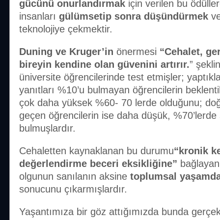
gücünü onurlandırmak
için verilen bu ödüll
insanları
gülümsetip sonra düşündürmek
ve
teknolojiye çekmektir.
Duning ve Kruger’in
önermesi
“Cehalet, ger
bireyin kendine olan güvenini artırır.
” şekli
üniversite öğrencilerinde test etmişler; yaptık
yanıtları %10’u bulmayan öğrencilerin beklentil
çok daha yüksek %60- 70 lerde olduğunu; doğr
geçen öğrencilerin ise daha düşük, %70’lerde s
bulmuşlardır.
Cehaletten kaynaklanan bu durumu
“kronik k
değerlendirme beceri eksikliğine”
bağlayan 
olgunun sanılanın aksine
toplumsal yaşamda
sonucunu çıkarmışlardır.
Yaşantımıza bir göz attığımızda bunda gerçe