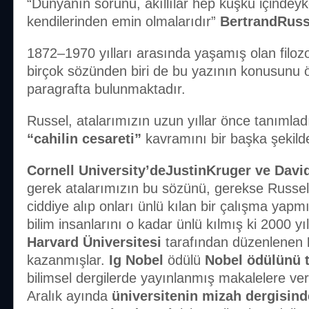
“Dünyanın sorunu, akıllılar hep kuşku içindey
kendilerinden emin olmalarıdır”
BertrandRuss
1872–1970 yılları arasında yaşamış olan filoz
birçok sözünden biri de bu yazının konusunu 
paragrafta bulunmaktadır.
Russel, atalarımızın uzun yıllar önce tanımladı
“cahilin cesareti”
kavramını bir başka şekilde
Cornell University’deJustinKruger ve Dav
gerek atalarımızın bu sözünü, gerekse Russel’
ciddiye alıp onları ünlü kılan bir çalışma yapm
bilim insanlarını o kadar ünlü kılmış ki 2000 yı
Harvard Üniversitesi
tarafından düzenlenen
kazanmışlar.
Ig Nobel
ödülü
Nobel ödülünü t
bilimsel dergilerde yayınlanmış makalelere ver
Aralık ayında
üniversitenin mizah dergisind