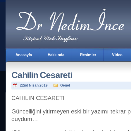
Anasayfa
Hakkında
Resimler
Video
Cahilin Cesareti
22nd Nisan 2019
Genel
CAHİLİN CESARETİ
İletişim
Güncelliğini yitirmeyen eski bir yazımı tekrar
duydum…