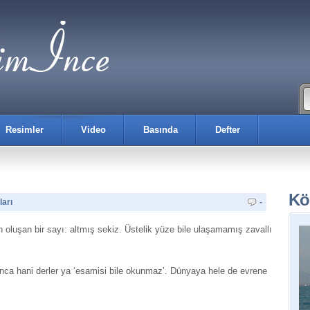
Resimler
Video
Basında
Defter
Kö
ları
-
en oluşan bir sayı: altmış sekiz. Üstelik yüze bile ulaşamamış zavallı
nınca hani derler ya ‘esamisi bile okunmaz’. Dünyaya hele de evrene