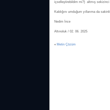
içselleştirebildim mi?) altmış sekizin
Kaldığını umduğum yıllarıma da sakinl
Nedim İnce
Altınoluk
/ 02. 06. 2025
Metin Çözüm
«