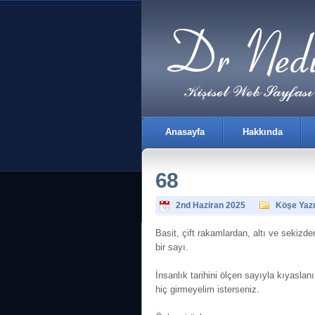
Anasayfa
Hakkında
68
2nd Haziran 2025
Köşe Yazı
Basit, çift rakamlardan, altı ve sekizd
bir sayı.
İletişim
İnsanlık tarihini ölçen sayıyla kıyasla
hiç girmeyelim isterseniz.