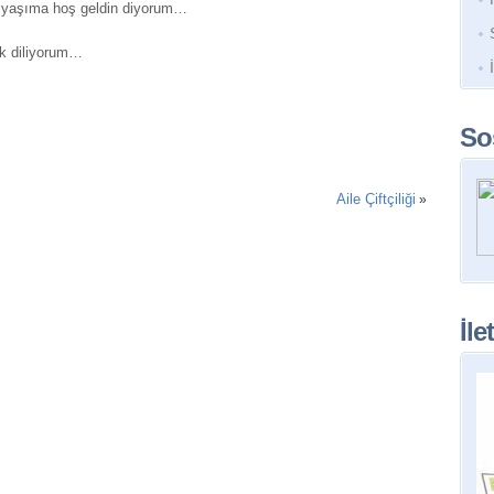
ci yaşıma hoş geldin diyorum…
ik diliyorum…
So
Aile Çiftçiliği
»
İle