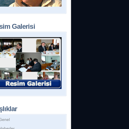
sim Galerisi
lıklar
Genel
Haberler