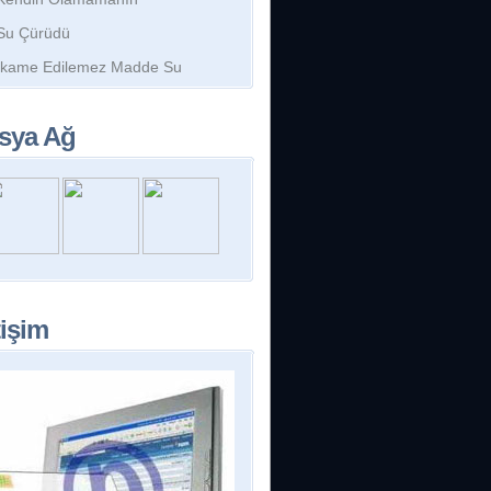
Su Çürüdü
İkame Edilemez Madde Su
sya Ağ
tişim