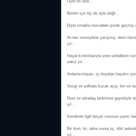
Öyle mi öyle…
Benim için hiç de öyle değil…
Dişle tırnakla mücadele içinde geçmiş 
Acıları sevinçlerle yarışmış, derin hüz
yıl…
Hayal kırıklıklarıyla yere serildikten s
sekiz yıl…
Anlamsızlaşan, içi boşalan hayatın için
Sevgi ve şefkate kucak açıp, kin ve ne
Dost ve arkadaş biriktirme gayretiyle d
yıl…
Kendimle ilgili birçok sorunun yanıtı 
Bir iken, iki, daha sonra üç, dört ardın
yıl…