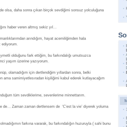
de olsa, daha sonra çıkan birçok sevdiğimi sonsuz yolculuğuna
ğını haber veren altmış sekiz yıl…
So
şmanlıklarımdan arındığım, hayat acemiliğimden hala
z ediyorum.
metli olduğunu fark ettiğim, bu farkındalığı umutsuzca
zinci yaşım üzerine yazıyorum.
üp, olamadığım için dertlendiğim yıllardan sonra, belki
den ama samimiyetlesıradan kişiliğimi kabul ederek kutlayacağım
duğum tüm sevdiklerime, sevenlerime minnettarım.
M
e de… Zaman zaman dertlensem de ‘C’est la vie’ diyerek yoluma
 olmadığımın farkına vararak, bu farkındalığın huzuruyla ( sahi bunu