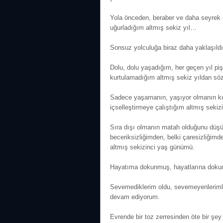
Yola önceden, beraber ve daha seyrek 
uğurladığım altmış sekiz yıl…
Sonsuz yolculuğa biraz daha yaklaşıldı
Dolu, dolu yaşadığım, her geçen yıl pi
kurtulamadığım altmış sekiz yıldan sö
Sadece yaşamanın, yaşıyor olmanın kıy
içselleştirmeye çalıştığım altmış seki
Sıra dışı olmanın matah olduğunu düşün
beceriksizliğimden, belki çaresizliğim
altmış sekizinci yaş günümü.
Hayatıma dokunmuş, hayatlarına dokun
Sevemediklerim oldu, sevemeyenleriml
devam ediyorum.
Evrende bir toz zerresinden öte bir şey