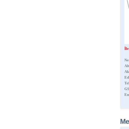
İl
Ne
Al
Ak
Ed
Te
GS
Em
Me