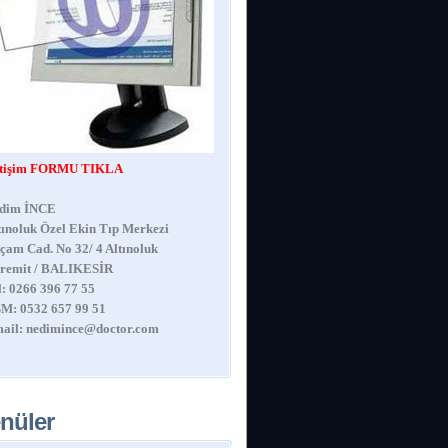
etişim FORMU TIKLA
dim İNCE
tınoluk Özel Ekin Tıp Merkezi
çam Cad. No 32/ 4 Altınoluk
remit / BALIKESİR
l: 0266 396 77 55
M: 0532 657 99 51
ail:
nedimince@doctor.com
nüler