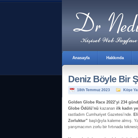
Anasayfa
Hakkında
Deniz Böyle Bir Ş
18th Temmuz 2023
Köşe Yaz
Golden Globe Race 2022’yi 234 gün
Globe Ödülü’nü
kazanan
ilk kadın y
rastladım Cumhuriyet Gazetesi’nde.
El
İletişim
Zorluktur”
başlığıyla kaleme almış. Y
yarışmacının zorlu bir fırtınada teknesi