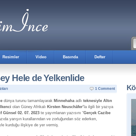
Resimler
Video
Basında
Defter
ey Hele de Yelkenlide
Kö
ıları
1 Comment
de
dünya turunu tamamlayarak
Minnehaha
adlı
teknesiyle Altın
elkenci
olan Güney Afrikalı
Kirsten Neuschäfer’
la ilgili bir yazıya
if Günsel 02. 07. 2023
te yayımlanan yazısını “
Gerçek Cazibe
azıda yarışın kurallarından ve zorluğundan söz ederken,
yle kurduğu ilişkiye de yer vermiş.