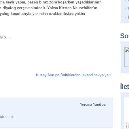
ına seyir yapar, bazen biraz zora koşarken yaşadıklarımın
 diyalog çerçevesindedir. Yoksa Kirsten Neuschäfer’ın,
yalog koşullarıyla
yakından uzaktan ilişkisi yoktur.
So
r şey…
Kuzey Avrupa Baltıklardan İskandinavya’ya
»
İle
Yoruma Yanit ver
alı bence..