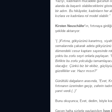
Yazıyı, kadınların mücadele gücünün 
alanda da başarılı olabileceklerini gö
bir adım. Bu hikâyeler, kadınların her a
kızlara ve kadınlara rol model olabilir.”
d
Kirsten Neuschäfer’
ın, fırtınaya gird
şekilde aktarıyor:
“(..)Fırtına, gökyüzünü karartmış, siya
semalarında çakarak adeta gökyüzünü p
dümendeki cesur kaptanı sayesinde rota
yoktu bu zorlu seyri onlarla paylaşan. 
Birlikte bu zorlu yolculuğu tamamlayaca
olacağız. Çünkü biz bir ekibiz, güçlüyü
güzellikler var. Hazır mısın?”
Gürültülü dalgaların arasında, “Evet, K
fırtınanın üzerinden geçip, zaferin tadın
yanıt verdi.(..)”
Bunu okuyunca; Evet, dedim, böyle ko
Geçen hafta sizlerle paylaştığım
İyon 