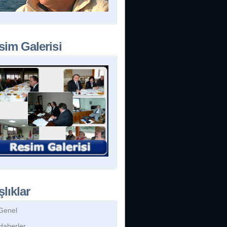
sim Galerisi
lıklar
Genel
Haberler