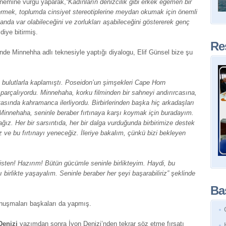
önemine vurgu yaparak,
“Kadınların denizcilik gibi erkek egemen bir
stermek, toplumda cinsiyet stereotiplerine meydan okumak için önemli
landa var olabileceğini ve zorlukları aşabileceğini göstererek genç
iye bitirmiş.
Re
iğinde Minnehha adlı teknesiyle yaptığı diyalogu, Elif Günsel bize şu
h bulutlarla kaplamıştı. Poseidon’un şimşekleri Cape Horn
arçalıyordu. Minnehaha, korku filminden bir sahneyi andırırcasına,
sında kahramanca ilerliyordu. Birbirlerinden başka hiç arkadaşları
“Minnehaha, seninle beraber fırtınaya karşı koymak için buradayım.
ğız. Her bir sarsıntıda, her bir dalga vurduğunda birbirimize destek
z ve bu fırtınayı yeneceğiz. İleriye bakalım, çünkü bizi bekleyen
risten! Hazırım! Bütün gücümle seninle birlikteyim. Haydi, bu
ı birlikte yaşayalım. Seninle beraber her şeyi başarabiliriz” şeklinde
Baş
nuşmaları başkaları da yapmış.
Denizi
yazımdan sonra İyon Denizi’nden tekrar söz etme fırsatı