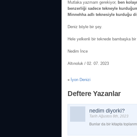
Mutlaka yazmam gerekiyor,
ben kolay
benzerliği sadece tekneyle kurduğum
Minnehha adlı teknesiyle kurduğu di
Deniz böyle bir şey.
Hele yelkenli bir teknede bambaşka bi
Nedim İnce
Altınoluk / 02. 07. 2023
İyon Denizi
«
Deftere Yazanlar
nedim diyorki?
Tarih Ağustos 8th, 2023
Bunlar da bir kitapta toplanm