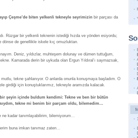
ayıp Çeşme’de biten yelkenli tekneyle seyrimizin
bir parçası da
 Rüzgar bir yelkenli teknenin istediği hızda ve yönden esiyordu;
So
e dönse de genellikle iskele kıç omuzluktan.
şınayım. Deniz, yıldızlar, muhteşem dolunay ve dümen tuttuğum,
 tekne. Kamarada derin bir uykuda olan Ergun Yıldıral’ı saymazsak,
e mutlu, tekne şahlanıyor. O anlarda onunla konuşmaya başladım. O
e girdiği için konuştuklarımız, tekneyle aramızda kalacak.
bir şeyin içinde buldum kendimi: Tekne ve ben bir bütün
asıydım, tekne mi benim bir parçam oldu, bilemedim…
M
e ne kadar tanımlayabilirim, bilemiyorum…
ecerim buna imkan tanımaz zaten…