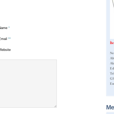
Name
*
Email
**
İl
Website
Ne
Al
Ak
Ed
Te
GS
Em
Me