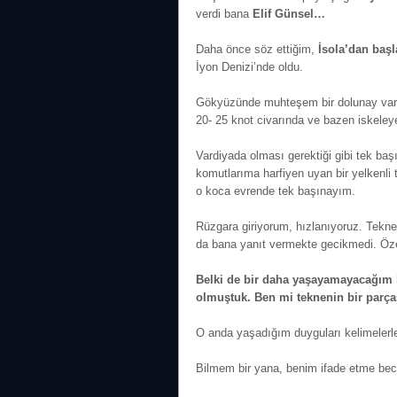
verdi bana
Elif Günsel…
Daha önce söz ettiğim,
İsola’dan başl
İyon Denizi’nde oldu.
Gökyüzünde muhteşem bir dolunay vardı.
20- 25 knot civarında ve bazen iskeley
Vardiyada olması gerektiği gibi tek ba
komutlarıma harfiyen uyan bir yelkenli
o koca evrende tek başınayım.
Rüzgara giriyorum, hızlanıyoruz. Tekn
da bana yanıt vermekte gecikmedi. Özel
Belki de bir daha yaşayamayacağım 
olmuştuk. Ben mi teknenin bir parç
O anda yaşadığım duyguları kelimelerl
Bilmem bir yana, benim ifade etme b