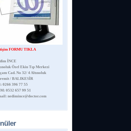
etişim FORMU TIKLA
dim İNCE
tınoluk Özel Ekin Tıp Merkezi
çam Cad. No 32/ 4 Altınoluk
remit / BALIKESİR
l: 0266 396 77 55
M: 0532 657 99 51
ail:
nedimince@doctor.com
nüler