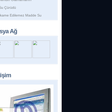
Su Çürüdü
İkame Edilemez Madde Su
sya Ağ
tişim