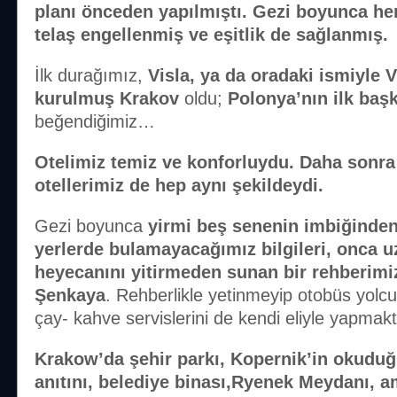
planı önceden yapılmıştı. Gezi boyunca her
telaş engellenmiş ve eşitlik de sağlanmış.
İlk durağımız,
Visla, ya da oradaki ismiyle V
kurulmuş Krakov
oldu;
Polonya’nın ilk başk
beğendiğimiz…
Otelimiz temiz ve konforluydu. Daha sonra
otellerimiz de hep aynı şekildeydi.
Gezi boyunca
yirmi beş senenin imbiğinde
yerlerde bulamayacağımız bilgileri, onca
heyecanını yitirmeden sunan bir rehberimiz
Şenkaya
. Rehberlikle yetinmeyip otobüs yolcu
çay- kahve servislerini de kendi eliyle yapmak
Krakow’da şehir parkı, Kopernik’in okuduğ
anıtını, belediye binası,Ryenek Meydanı, a