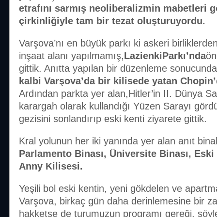
etrafını sarmış neoliberalizmin mabetleri g
çirkinliğiyle tam bir tezat oluşturuyordu.
Varşova’nı en büyük parkı ki askeri birliklerd
inşaat alanı yapılmamış,
LazienkiParkı’nda
ö
gittik. Anıtta yapılan bir düzenleme sonucund
kalbi Varşova’da bir kilisede yatan Chopin
Ardından parkta yer alan,Hitler’in II. Dünya Sa
karargah olarak kullandığı Yüzen Sarayı görd
gezisini sonlandırıp eski kenti ziyarete gittik.
Kral yolunun her iki yanında yer alan anıt bina
Parlamento Binası, Üniversite Binası, Eski 
Anny Kilisesi.
Yeşili bol eski kentin, yeni gökdelen ve apartma
Varşova, birkaç gün daha derinlemesine bir 
hakketse de turumuzun programı gereği, şöyle