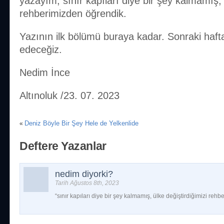
yazayım, sınır kapıları diye bir şey kalmamış, 
rehberimizden öğrendik.
Yazının ilk bölümü buraya kadar. Sonraki haf
edeceğiz.
Nedim İnce
Altınoluk /23. 07. 2023
Deniz Böyle Bir Şey Hele de Yelkenlide
«
Deftere Yazanlar
nedim diyorki?
Tarih Ağustos 8th, 2023
“sınır kapıları diye bir şey kalmamış, ülke değiştirdiğimizi re