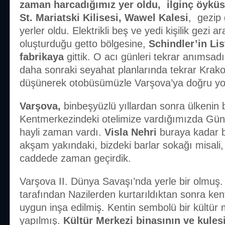
zaman harcadığımız yer oldu, ilginç öyküsü
St. Mariatski Kilisesi, Wawel Kalesi
, gezip
yerler oldu. Elektrikli beş ve yedi kişilik gezi ar
oluşturduğu getto bölgesine,
Schindler’in Lis
fabrikaya
gittik. O acı günleri tekrar anımsa
daha sonraki seyahat planlarında tekrar Krak
düşünerek otobüsümüzle Varşova’ya doğru yo
Varşova,
binbeşyüzlü yıllardan sonra ülkenin
Kentmerkezindeki otelimize vardığımızda Gün
hayli zaman vardı.
Visla Nehri
buraya kadar bi
akşam yakındaki, bizdeki barlar sokağı misali, t
caddede zaman geçirdik.
Varşova II. Dünya Savaşı’nda yerle bir olmuş. S
tarafından Nazilerden kurtarıldıktan sonra ken
uygun inşa edilmiş. Kentin sembolü bir kültür
yapılmış.
Kültür Merkezi binasının ve kulesi