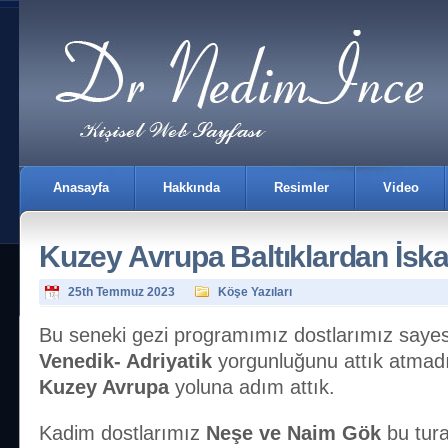
Anasayfa
Hakkında
Resimler
Video
Kuzey Avrupa Baltıklardan İsk
25th Temmuz 2023
Köşe Yazıları
Bu seneki gezi programımız dostlarımız sayes
Venedik- Adriyatik
yorgunluğunu attık atmad
İletişim
Kuzey Avrupa
yoluna adım attık.
Kadim dostlarımız
Neşe ve Naim Gök
bu tura