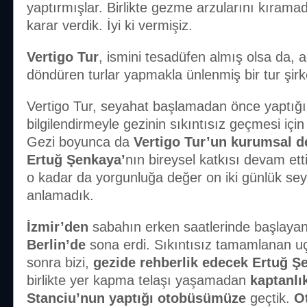
yaptırmışlar. Birlikte gezme arzularını kırama
karar verdik. İyi ki vermişiz.
Vertigo Tur
, ismini tesadüfen almış olsa da,
döndüren turlar yapmakla ünlenmiş bir tur şirke
Vertigo Tur, seyahat başlamadan önce yaptığı 
bilgilendirmeyle gezinin sıkıntısız geçmesi için
Gezi boyunca da
Vertigo Tur’un kurumsal d
Ertuğ Şenkaya’
nın bireysel katkısı devam ett
o kadar da yorgunluğa değer on iki günlük seya
anlamadık.
İzmir’den
sabahın erken saatlerinde başlaya
Berlin’de
sona erdi. Sıkıntısız tamamlanan u
sonra bizi,
gezide rehberlik edecek Ertuğ Ş
birlikte yer kapma telaşı yaşamadan
kaptanlı
Stanciu’nun yaptığı otobüsümüze
geçtik.
O