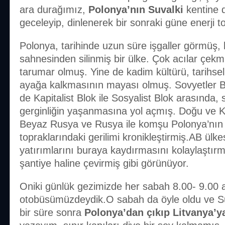
ara durağımız,
Polonya’nın Suvalki
kentine d
geceleyip, dinlenerek bir sonraki güne enerji t
Polonya, tarihinde uzun süre işgaller görmüş, h
sahnesinden silinmiş bir ülke. Çok acılar çekm
tarumar olmuş. Yine de kadim kültürü, tarihsel
ayağa kalkmasının mayası olmuş. Sovyetler Bi
de Kapitalist Blok ile Sosyalist Blok arasında, 
gerginliğin yaşanmasına yol açmış. Doğu ve
Beyaz Rusya ve Rusya ile komşu Polonya’nın
topraklarındaki gerilimi kronikleştirmiş.AB ülk
yatırımlarını buraya kaydırmasını kolaylaştırm
şantiye haline çevirmiş gibi görünüyor.
Oniki günlük gezimizde her sabah 8.00- 9.00 
otobüsümüzdeydik.O sabah da öyle oldu ve Sul
bir süre sonra
Polonya’dan çıkıp Litvanya’y