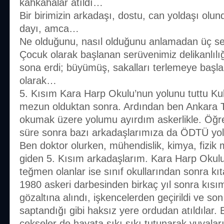
kahkahalar atıldı…
Bir birimizin arkadaşı, dostu, can yoldaşı olun
dayı, amca…
Ne olduğunu, nasıl olduğunu anlamadan üç sen
Çocuk olarak başlanan serüvenimiz delikanlılığa
sona erdi; büyümüş, sakalları terlemeye başla
olarak…
5. Kısım Kara Harp Okulu’nun yolunu tuttu Kul
mezun olduktan sonra. Ardından ben Ankara T
okumak üzere yolumu ayırdım askerlikle. Öğre
süre sonra bazı arkadaşlarımıza da ÖDTÜ yol
Ben doktor olurken, mühendislik, kimya, fizi
giden 5. Kısım arkadaşlarım. Kara Harp Okulunu
teğmen olanlar ise sınıf okullarından sonra kıta
1980 askeri darbesinden birkaç yıl sonra kısı
gözaltına alındı, işkencelerden geçirildi ve son
saptandığı gibi haksız yere ordudan atıldılar. B
çekseler de hayata sıkı sıkı tutunarak yuvalar