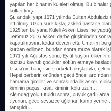
yapılan her binanın kuleleri olmuş. Bu binalar g
kullanılmış.
Şu andaki yapı 1871 yılında Sultan Abdülaziz 
ettirilmiş. Uzun süre kışla, askeri hastane olar
1925’ten bu yana Kuleli Askeri Lisesi’ne yaptığı
Temmuz 2016 askeri darbe girişiminden sonra 
kapatılmasına kadar devam etti. Umarım bu g
kurban edilmez, bundan sonra müze olarak işle
1971 yılı Ağustos sonu, Eylül başları ülkenin 
kuzusu kavruk çocuklar sökün etmeye başladı bi
Lisesi’nin bahçesine; ürkek bakışlarıyla, çeki
Hepsi berberin önünden geçti önce; ardından 
hamama girdiler ve sonrasında ilk askeri elbis
kiminin paçası kısa, kiminin kolu uzun…
Alemdağ yolu tutuldu sonra, büyük çadırlarda 
uyunan, gece sessizce ağlanan kamp yerine… 
tanışıldı…