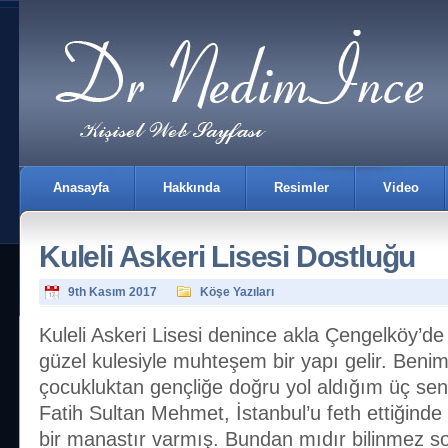
Anasayfa
Hakkında
Resimler
Video
Kuleli Askeri Lisesi Dostluğu
9th Kasım 2017
Köşe Yazıları
Kuleli Askeri Lisesi denince akla Çengelköy’de
güzel kulesiyle muhteşem bir yapı gelir. Beni
İletişim
çocukluktan gençliğe doğru yol aldığım üç s
Fatih Sultan Mehmet, İstanbul’u feth ettiğinde
bir manastır varmış. Bundan mıdır bilinmez son