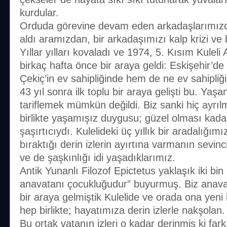
kurdular.
Orduda görevine devam eden arkadaşlarımızdan
aldı aramızdan, bir arkadaşımızı kalp krizi ve
Yıllar yılları kovaladı ve 1974, 5. Kısım Kuleli
birkaç hafta önce bir araya geldi: Eskişehir’d
Çekiç’in ev sahipliğinde hem de ne ev sahipli
43 yıl sonra ilk toplu bir araya gelişti bu. Yaş
tariflemek mümkün değildi. Biz sanki hiç ayrı
birlikte yaşamışız duygusu; güzel olması kadar
şaşırtıcıydı. Kulelideki üç yıllık bir aradalığı
bıraktığı derin izlerin ayırtına varmanın sevin
ve de şaşkınlığı idi yaşadıklarımız.
Antik Yunanlı Filozof Epictetus yaklaşık iki bi
anavatanı çocukluğudur” buyurmuş. Biz anavat
bir araya gelmiştik Kulelide ve orada ona yeni 
hep birlikte; hayatımıza derin izlerle nakşolan.
Bu ortak vatanın izleri o kadar derinmiş ki fa