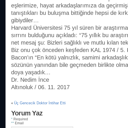
eşlerimize, hayat arkadaşlarımıza da geçirmişi
tanıştıkları bu buluşma bittiğinde hepsi de kırk 
gibiydiler…
Harvard Üniversitesi 75 yıl süren bir araştır
sırrını bulduğunu açıkladı: “75 yıllık bu araşt
net mesaj şu: Bizleri sağlıklı ve mutlu kılan tek şe
Biz onu çok önceden keşfeden KAL 1974 / 5. 
Bacon’ın “En kötü yalnızlık, samimi arkadaşlı
sözünün yanından bile geçmeden birlikte olm
doya yaşadık…
Dr. Nedim İnce
Altınoluk / 06. 11. 2017
Üç Gencecik Doktor İntihar Etti
«
Yorum Yaz
*
Required
**
Email