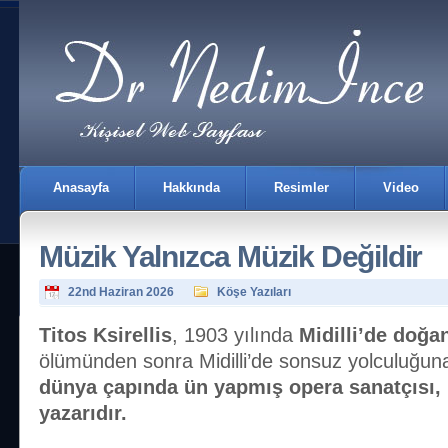
Anasayfa
Hakkında
Resimler
Video
Müzik Yalnızca Müzik Değildir
22nd Haziran 2026
Köşe Yazıları
Titos Ksirellis
, 1903 yılında
Midilli’de doğa
ölümünden sonra Midilli’de sonsuz yolculuğun
İletişim
dünya çapında ün yapmış opera sanatçısı, 
yazarıdır.