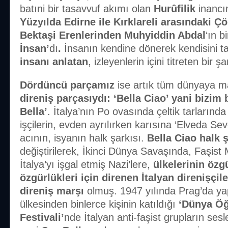
batıni bir tasavvuf akımı olan
Hurûfilik
inancı
Yüzyılda Edirne ile Kırklareli arasındaki 
Bektaşi Erenlerinden
Muhyiddin Abdal
‘ın b
İnsan’
dı
.
İnsanın kendine dönerek kendisini t
insanı anlatan
, izleyenlerin içini titreten bir şa
Dördüncü parçamız
ise artık tüm dünyaya 
direniş parçasıydı: ‘Bella Ciao’ yani bizim 
Bella’
. İtalya’nın Po ovasında çeltik tarlarında
işçilerin, evden ayrılırken karısına ‘Elveda Sevg
acının, isyanın halk şarkısı.
Bella Ciao halk ş
değiştirilerek, İkinci Dünya Savaşında, Faşist
İtalya’yı işgal etmiş Nazi’lere,
ülkelerinin
özg
özgürlükleri için direnen İtalyan direnişçile
direniş marşı
olmuş. 1947 yılında Prag’da yap
ülkesinden binlerce kişinin katıldığı
‘Dünya Öğ
Festivali’
nde İtalyan anti-faşist grupların sesl