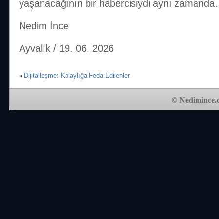
yaşanacağının bir habercisiydi aynı zamand
Nedim İnce
Ayvalık / 19. 06. 2026
Dijitalleşme: Kolaylığa Feda Edilenler
«
© Nedimince.