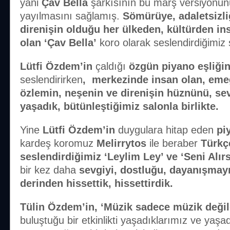
yani
Çav Bella
şarkısının bu marş versiyonu
yayılmasını sağlamış.
Sömürüye, adaletsizli
direnişin olduğu her ülkeden, kültürden in
olan ‘Çav Bella’
koro olarak seslendirdiğimiz
Lütfi Özdem’in
çaldığı
özgün piyano eşliği
seslendirirken
, merkezinde insan olan, eme
özlemin, neşenin ve direnişin hüznünü, se
yaşadık, bütünleştiğimiz salonla birlikte.
Yine
Lütfi Özdem’in
duygulara hitap eden
piy
kardeş koromuz
Melirrytos
ile beraber
Türkç
seslendirdiğimiz ‘Leylim Ley’ ve ‘Seni Alır
bir kez daha
sevgiyi, dostluğu, dayanışmayı
derinden hissettik, hissettirdik.
Tülin Özdem’in, ‘Müzik sadece müzik değild
buluştuğu bir etkinlikti yaşadıklarımız ve yaşad