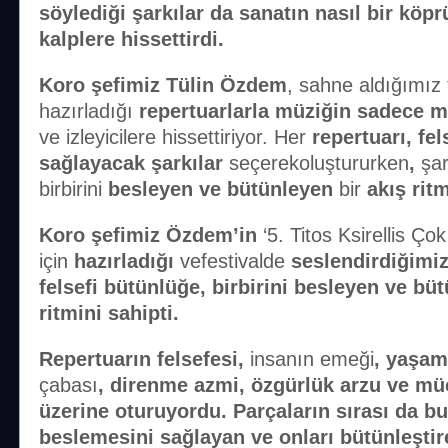
söylediği şarkılar da sanatın nasıl bir kö
kalplere hissettirdi.
Koro şefimiz Tülin Özdem
, sahne aldığımız 
hazırladığı
repertuarlarla müziğin sadece 
ve izleyicilere hissettiriyor. Her
repertuarı, fe
sağlayacak şarkılar
seçerekoluştururken
,
şar
birbirini
besleyen ve bütünleyen
bir
akış rit
Koro şefimiz Özdem’in
‘5. Titos Ksirellis Çok
için
hazırladığı
vefestivalde
seslendirdiğimiz
felsefi bütünlüğe, birbirini besleyen ve büt
ritmini sahipti.
Repertuarın felsefesi,
insanın emeği
, yaşam
çabası
, direnme azmi, özgürlük arzu ve mü
üzerine oturuyordu. Parçaların sırası da bu 
beslemesini sağlayan ve onları bütünleştir