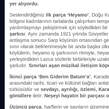
yer alıyordu.
Seslendirdiğimiz
ilk parça ‘Heyamo’
, Doğu K
bölgesi kadınlarının tarlalarda çalışırken tem
yardımlaşmayı pekiştirmek için söyledikleri bir 
şarkısı
. Aynı zamanda 1921 yılında Sovyetler Bi
antlaşma sonucu Sarp köyünün ortasından ge
sınır olarak belirlenmesiyle bir anda başka ülk
köylülerin, heyamo iş şarkısının ritmiyle, he
yerleştirdikleri Lazca sözlerle birbirleriyle uzak
şarkıdır.
Sınırları aşan müzikal iletişim köp
İkinci parça ‘Ben Giderim Batum’a’
, Karade
arasındaki tarihi, ticari ve kültürel bağları an
türküsüdür ve
sevdayı, ayrılığı, özlemi, Kar
gönüllere
iletir.
Neşeyi hayatın bir parçası o
Üçüncü parça
, harflerin ve sayıların gizemine