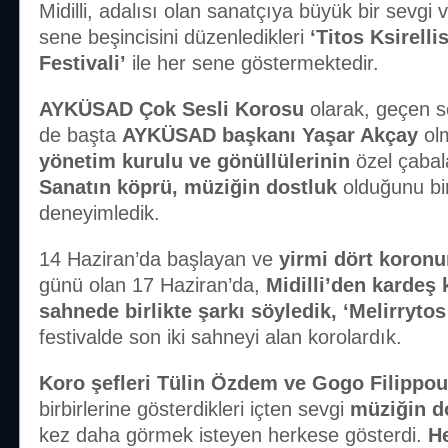
Midilli, adalısı olan sanatçıya büyük bir sevg
sene beşincisini düzenledikleri
‘Titos Ksirelli
Festivali’
ile her sene göstermektedir.
AYKÜSAD Çok Sesli Korosu
olarak, geçen s
de başta
AYKÜSAD başkanı
Yaşar Akçay
ol
yönetim kurulu ve gönüllülerinin
özel çabala
Sanatın köprü, müziğin dostluk
olduğunu bi
deneyimledik.
14 Haziran’da başlayan ve
yirmi dört koron
günü olan 17 Haziran’da,
Midilli’den kardeş
sahnede birlikte şarkı söyledik, ‘Melirryto
festivalde son iki sahneyi alan korolardık.
Koro şefleri Tülin Özdem ve Gogo Filippo
birbirlerine gösterdikleri içten sevgi
müziğin d
kez daha görmek isteyen herkese gösterdi.
He