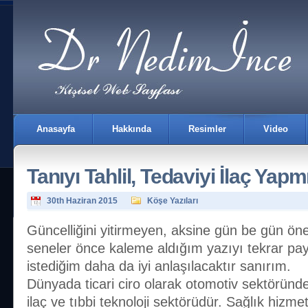
Anasayfa
Hakkında
Resimler
Video
Tanıyı Tahlil, Tedaviyi İlaç Yapm
30th Haziran 2015
Köşe Yazıları
Güncelliğini yitirmeyen, aksine gün be gün ön
seneler önce kaleme aldığım yazıyı tekrar p
İletişim
istediğim daha da iyi anlaşılacaktır sanırım.
Dünyada ticari ciro olarak otomotiv sektöründ
ilaç ve tıbbi teknoloji sektörüdür. Sağlık hizmet