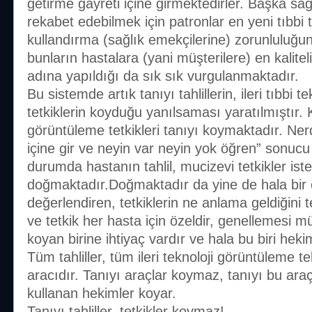
getirme gayreti içine girmektedirler. Başka sağlı
rekabet edebilmek için patronlar en yeni tıbbi t
kullandırma (sağlık emekçilerine) zorunluluğu
bunların hastalara (yani müşterilere) en kalite
adına yapıldığı da sık sık vurgulanmaktadır.
Bu sistemde artık tanıyı tahlillerin, ileri tıbbi t
tetkiklerin koyduğu yanılsaması yaratılmıştır. Kan
görüntüleme tetkikleri tanıyı koymaktadır. Ne
içine gir ve neyin var neyin yok öğren” sonucu
durumda hastanın tahlil, mucizevi tetkikler is
doğmaktadır.Doğmaktadır da yine de hala bir ek
değerlendiren, tetkiklerin ne anlama geldiğini te
ve tetkik her hasta için özeldir, genellemesi m
koyan birine ihtiyaç vardır ve hala bu biri heki
Tüm tahliller, tüm ileri teknoloji görüntüleme tek
aracıdır. Tanıyı araçlar koymaz, tanıyı bu ar
kullanan hekimler koyar.
Tanıyı tahliller, tetkikler koymaz!