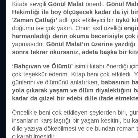
Kitabı sevgili
Gönül Malat
önerdi.
Gönül Mala
Hekimliği ile boy ölçüşecek kadar da iyi bir
‘
Zaman Çatlağı’
adlı çok etkileyici bir
öykü ki
doğumu ise çok yakın. Onun asıl özelliği
engi
harmanladığı derin okuma becerisiyle çok iy
yapmasıdır.
Gönül Malat’ın üzerine yazdığı 
sonra tekrar okursanız, adeta başka bir k
‘Bahçıvan ve Ölümü’
isimli kitabı önerdiği iç
çok teşekkür ederim. Kitap beni çok etkiledi.
günlerini ve ölümünü anlatırken,
babasının b
yola çıkarak yaşam ve ölüm diyalektiğini b
kadar da güzel bir edebi dille ifade etmekte
Öncelikle beni çok etkileyen şeylerden biri, gü
insanların karşılaştığı bir yaşam kesitini, bu k
dille yazıya dökebilmesi ve de bundan roman t
çıkarabilmesidir.