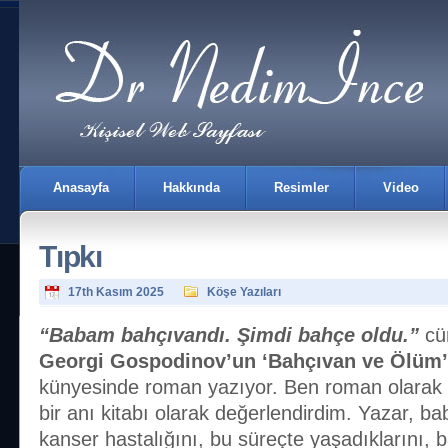
Anasayfa
Hakkında
Resimler
Video
Tıpkı
17th Kasım 2025
Köşe Yazıları
“Babam bahçıvandı. Şimdi bahçe oldu.”
cüm
Georgi Gospodinov’un ‘Bahçıvan ve Ölüm’
İletişim
künyesinde roman yazıyor. Ben roman olara
bir anı kitabı olarak değerlendirdim. Yazar, b
kanser hastalığını, bu süreçte yaşadıklarını,