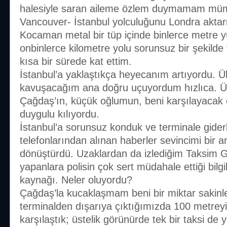
halesiyle saran aileme özlem duymamam m
Vancouver- İstanbul yolculuğunu Londra aktar
Kocaman metal bir tüp içinde binlerce metre 
onbinlerce kilometre yolu sorunsuz bir şekilde 
kısa bir sürede kat ettim.
İstanbul’a yaklaştıkça heyecanım artıyordu. Ü
kavuşacağım ana doğru uçuyordum hızlıca. Üs
Çağdaş’ın, küçük oğlumun, beni karşılayacak
duygulu kılıyordu.
İstanbul’a sorunsuz konduk ve terminale gider
telefonlarından alınan haberler sevincimi bir 
dönüştürdü. Uzaklardan da izlediğim Taksim G
yapanlara polisin çok sert müdahale ettiği bilgi
kaynağı. Neler oluyordu?
Çağdaş’la kucaklaşmam beni bir miktar sakinleşt
terminalden dışarıya çıktığımızda 100 metrey
karşılaştık; üstelik görünürde tek bir taksi de 