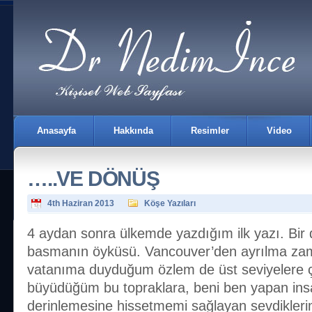
Anasayfa
Hakkında
Resimler
Video
…..VE DÖNÜŞ
4th Haziran 2013
Köşe Yazıları
4 aydan sonra ülkemde yazdığım ilk yazı. Bir
basmanın öyküsü. Vancouver’den ayrılma zam
İletişim
vatanıma duyduğum özlem de üst seviyelere 
büyüdüğüm bu topraklara, beni ben yapan ins
derinlemesine hissetmemi sağlayan sevdiklerim