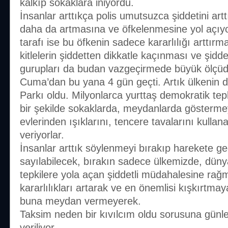
kalkıp sokaklara iniyordu.
İnsanlar arttıkça polis umutsuzca şiddetini artt
daha da artmasına ve öfkelenmesine yol açıyor
tarafı ise bu öfkenin sadece kararlılığı arttırm
kitlelerin şiddetten dikkatle kaçınması ve şid
gurupları da budan vazgeçirmede büyük ölçüde
Cuma’dan bu yana 4 gün geçti. Artık ülkenin d
Parkı oldu. Milyonlarca yurttaş demokratik tepki
bir şekilde sokaklarda, meydanlarda gösterme
evlerinden ışıklarını, tencere tavalarını kull
veriyorlar.
İnsanlar arttık söylenmeyi bırakıp harekete geçt
sayılabilecek, bırakın sadece ülkemizde, düny
tepkilere yola açan şiddetli müdahalesine rağm
kararlılıkları artarak ve en önemlisi kışkırtm
buna meydan vermeyerek.
Taksim neden bir kıvılcım oldu sorusuna günle
veriliyor…