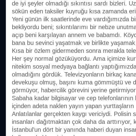
de iyi şeyler olmadığı sıkıntısı sardı bizleri. 
sökün eden taksiler kuyruğu kısa zamanda erit
Yeni günün ilk saatlerinde eve vardığımızda bi
bekliyordu beni; sıkıntılarımı bir nebze unutm
açıp beni karşılayan annem ve babamdı. Köyd
bana bu sevinci yaşatmak ve birlikte yaşamak 
Kısa bir özlem gidermeden sonra merakla tele
Her şey normal gözüküyordu. Ama içimize kur
nitekim sosyal medyaya bağlantı yaptığımızd
olmadığını gördük. Televizyonların birkaç kana
devekuşu olmuş, başını kuma gömmüştü ve dol
görmüyor, habercilik görevini yerine getirmiyo
Sabaha kadar bilgisayar ve cep telefonlarının 
içinden adeta naklen yayın yapan yurttaşların h
Anlatılanlar gerçekten kaygı vericiydi. Polisin
insanları dağıtmaktan çok daha da arttırıyor, k
İstanbul’un dört bir yanında haberi duyan insa