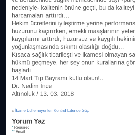
nedeniyle- kalitenin önüne geçti, bu da kalitey
harcamaları arttırdı…
Hekim ücretlerini iyileştirme yerine performa
huzurunu kaçırırken, emekli maaşlarının yeters
kaygılarını arttırdı; huzursuz ve kaygılı hekim
yoğunlaşmasında sıkıntı olasılığı doğdu…
Kısaca sağlık ticarileşti ve ikamesi olmayan s
hükmü geçmeye, her şey onun kurallarına göre
başladı…
14 Mart Tıp Bayramı kutlu olsun!..
Dr. Nedim İnce
Altınoluk / 13. 03. 2018
İkame Edilemeyenleri Kontrol Edende Güç
«
Yorum Yaz
*
Required
**
Email