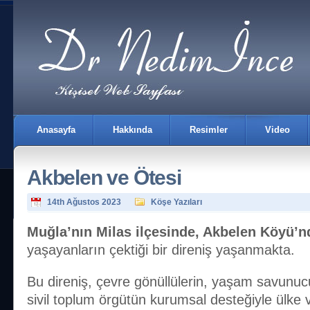
Anasayfa
Hakkında
Resimler
Video
Akbelen ve Ötesi
14th Ağustos 2023
Köşe Yazıları
Muğla’nın Milas ilçesinde, Akbelen Köyü’n
yaşayanların çektiği bir direniş yaşanmakta.
İletişim
Bu direniş, çevre gönüllülerin, yaşam savunucu
sivil toplum örgütün kurumsal desteğiyle ülke