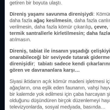
getiren bir boyuta ulaştı.
Direniş yaşamı savunma direnişiydi
: Kömür
daha fazla
ağaç kesilmesin
, daha fazla canl
verilmesin, daha fazla kömür çıkarılıp
, çevre,
termik santrallerle kirletilmesin; daha fazl
atılmasın.
Direniş, tabiat ile insanın yaşadığı çelişkiy
onarabileceği bir seviyede tutarak giderme
direnişidir
;
tabiatı sadece kendi çıkarların
gören ve davrananlara karşı…
Siyasi iktidarın açık kömür madeni işletmesi içi
ağaçların, ona eşlik eden faunanın, vahşi hay
bir kalemde yok edilmesi için çaba harcayan ş
olduğunu düşündüren birçok düzenlemeyi hayata
televizyonlarda, sosyal medyada, basında…