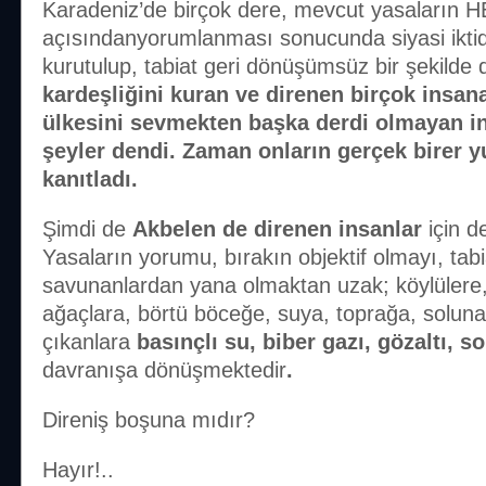
Karadeniz’de birçok dere, mevcut yasaların HE
açısındanyorumlanması sonucunda siyasi iktid
kurutulup, tabiat geri dönüşümsüz bir şekilde
kardeşliğini kuran ve direnen birçok insana 
ülkesini sevmekten başka derdi olmayan i
şeyler dendi. Zaman onların gerçek birer 
kanıtladı.
Şimdi de
Akbelen de direnen insanlar
için d
Yasaların yorumu, bırakın objektif olmayı, tabi
savunanlardan yana olmaktan uzak; köylülere, o
ağaçlara, börtü böceğe, suya, toprağa, solun
çıkanlara
basınçlı su, biber gazı, gözaltı, 
davranışa dönüşmektedir
.
Direniş boşuna mıdır?
Hayır!..