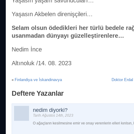
Yaşasın yaşam savunucuları…
Yaşasın Akbelen direnişçileri…
Selam olsun ödedikleri her türlü bedele r
usanmadan dünyayı güzelleştirenlere…
Nedim İnce
Altınoluk /14. 08. 2023
Finlandiya ve İskandinavya
Doktor Erdal
«
Deftere Yazanlar
nedim diyorki?
Tarih Ağustos 14th, 2023
O ağaçların kesilmesine emir ve onay verenlerin elleri kırılsın