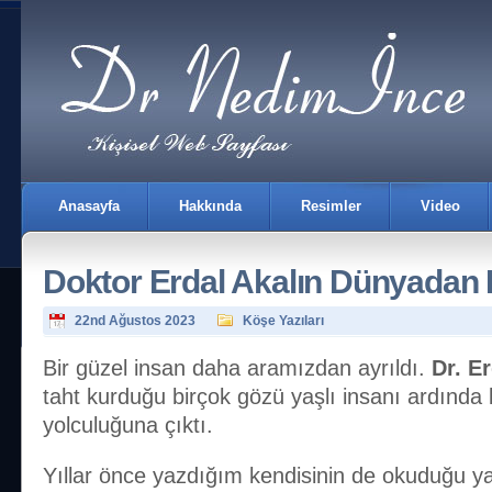
Anasayfa
Hakkında
Resimler
Video
Doktor Erdal Akalın Dünyadan B
22nd Ağustos 2023
Köşe Yazıları
Bir güzel insan daha aramızdan ayrıldı.
Dr. E
taht kurduğu birçok gözü yaşlı insanı ardında
İletişim
yolculuğuna çıktı.
Yıllar önce yazdığım kendisinin de okuduğu y