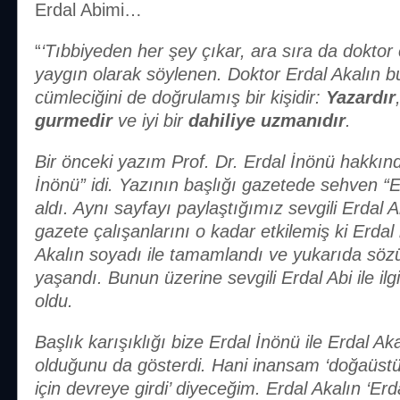
Erdal Abimi…
“
‘Tıbbiyeden her şey çıkar, ara sıra da doktor 
yaygın olarak söylenen. Doktor Erdal Akalın bu
cümleciğini de doğrulamış bir kişidir:
Yazardır
gurmedir
ve iyi bir
dahiliye uzmanıdır
.
Bir önceki yazım Prof. Dr. Erdal İnönü hakkınd
İnönü” idi. Yazının başlığı gazetede sehven “E
aldı. Aynı sayfayı paylaştığımız sevgili Erdal Aka
gazete çalışanlarını o kadar etkilemiş ki Erdal
Akalın soyadı ile tamamlandı ve yukarıda sözü
yaşandı. Bunun üzerine sevgili Erdal Abi ile ilg
oldu.
Başlık karışıklığı bize Erdal İnönü ile Erdal Ak
olduğunu da gösterdi. Hani inansam ‘doğaüstü 
için devreye girdi’ diyeceğim. Erdal Akalın ‘Erd