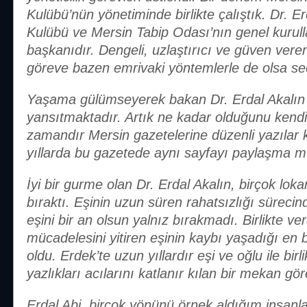
Kulübü’nün yönetiminde birlikte çalıştık. Dr. E
Kulübü ve Mersin Tabip Odası’nın genel kurul
başkanıdır. Dengeli, uzlaştırıcı ve güven veren k
göreve bazen emrivaki yöntemlerle de olsa se
Yaşama gülümseyerek bakan Dr. Erdal Akalın 
yansıtmaktadır. Artık ne kadar olduğunu kendis
zamandır Mersin gazetelerine düzenli yazılar
yıllarda bu gazetede aynı sayfayı paylaşma 
İyi bir gurme olan Dr. Erdal Akalın, birçok lokan
bıraktı. Eşinin uzun süren rahatsızlığı süreci
eşini bir an olsun yalnız bırakmadı. Birlikte ve
mücadelesini yitiren eşinin kaybı yaşadığı en b
oldu. Erdek’te uzun yıllardır eşi ve oğlu ile birli
yazlıkları acılarını katlanır kılan bir mekan gör
Erdal Abi, birçok yönünü örnek aldığım insanlar