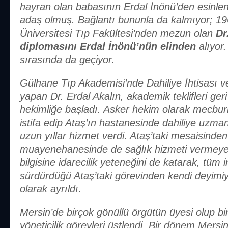
hayran olan babasının Erdal İnönü’den esinle
adaş olmuş. Bağlantı bununla da kalmıyor; 19
Üniversitesi Tıp Fakültesi’nden mezun olan
Dr
diplomasını Erdal İnönü’nün elinden
alıyor.
sırasında da geçiyor.
Gülhane Tıp Akademisi’nde Dahiliye İhtisası ve 
yapan Dr. Erdal Akalın, akademik teklifleri ge
hekimliğe başladı. Asker hekim olarak mecburi 
istifa edip Ataş’ın hastanesinde dahiliye uzm
uzun yıllar hizmet verdi. Ataş’taki mesaisinde
muayenehanesinde de sağlık hizmeti vermeye 
bilgisine idarecilik yeteneğini de katarak, tüm in
sürdürdüğü Ataş’taki görevinden kendi deyimiyl
olarak ayrıldı.
Mersin’de birçok gönüllü örgütün üyesi olup
yöneticilik görevleri üstlendi. Bir dönem Mersi