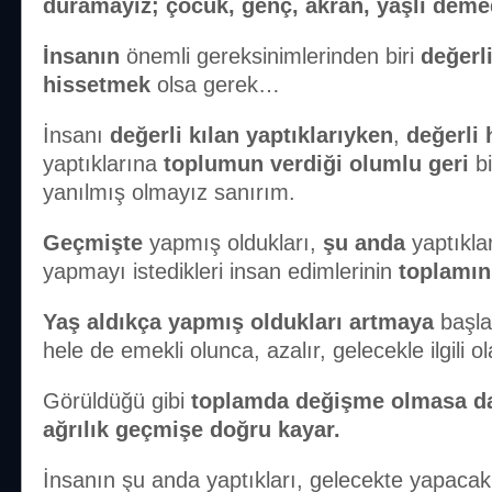
duramayız; çocuk, genç, akran, yaşlı de
İnsanın
önemli gereksinimlerinden biri
değerl
hissetmek
olsa gerek…
İnsanı
değerli kılan yaptıklarıyken
,
değerli 
yaptıklarına
toplumun verdiği olumlu geri
b
yanılmış olmayız sanırım.
Geçmişte
yapmış oldukları,
şu anda
yaptıkla
yapmayı istedikleri insan edimlerinin
toplamı
Yaş aldıkça yapmış oldukları artmaya
başlar
hele de emekli olunca, azalır, gelecekle ilgili 
Görüldüğü gibi
toplamda değişme olmasa da 
ağrılık geçmişe doğru kayar.
İnsanın şu anda yaptıkları, gelecekte yapacakl