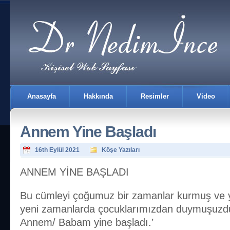
Anasayfa
Hakkında
Resimler
Video
Annem Yine Başladı
16th Eylül 2021
Köşe Yazıları
ANNEM YİNE BAŞLADI
İletişim
Bu cümleyi çoğumuz bir zamanlar kurmuş ve 
yeni zamanlarda çocuklarımızdan duymuşuzd
Annem/ Babam yine başladı.’