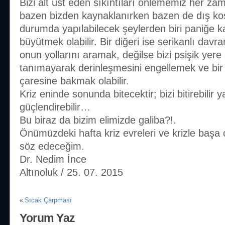
Bizi alt üst eden sıkıntıları önlememiz her z
bazen bizden kaynaklanırken bazen de dış koş
durumda yapılabilecek şeylerden biri paniğe ka
büyütmek olabilir. Bir diğeri ise serikanlı davr
onun yollarını aramak, değilse bizi psişik yere 
tanımayarak derinleşmesini engellemek ve bi
çaresine bakmak olabilir.
Kriz eninde sonunda bitecektir; bizi bitirebilir 
güçlendirebilir…
Bu biraz da bizim elimizde galiba?!.
Önümüzdeki hafta kriz evreleri ve krizle başa 
söz edeceğim.
Dr. Nedim İnce
Altınoluk / 25. 07. 2015
Sıcak Çarpması
«
Yorum Yaz