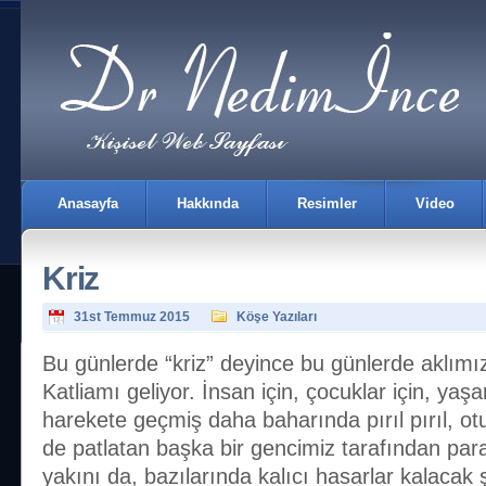
Anasayfa
Hakkında
Resimler
Video
Kriz
31st Temmuz 2015
Köşe Yazıları
Bu günlerde “kriz” deyince bu günlerde aklı
Katliamı geliyor. İnsan için, çocuklar için, yaşa
İletişim
harekete geçmiş daha baharında pırıl pırıl, otu
de patlatan başka bir gencimiz tarafından par
yakını da, bazılarında kalıcı hasarlar kalacak 