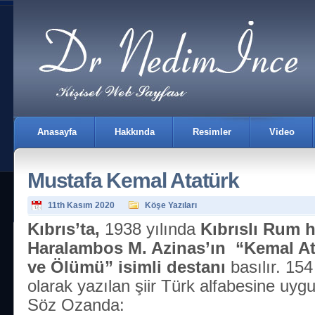
Anasayfa
Hakkında
Resimler
Video
Mustafa Kemal Atatürk
11th Kasım 2020
Köşe Yazıları
Kıbrıs’ta,
1938 yılında
Kıbrıslı Rum h
Haralambos M. Azinas’ın
“Kemal At
İletişim
ve Ölümü” isimli destanı
basılır. 15
olarak yazılan şiir Türk alfabesine uygu
Söz Ozanda: