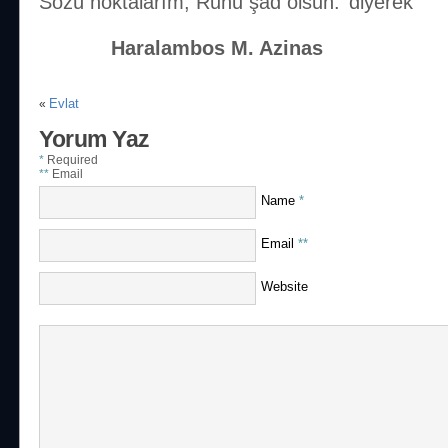
Sözü noktalarım; Ruhu şad olsun.’ diyerek”
Haralambos M. Azinas
Evlat
«
Yorum Yaz
*
Required
**
Email
Name
*
Email
**
Website