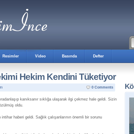
Resimler
Video
Basında
Defter
ekimi Hekim Kendini Tüketiyor
Kö
rı
0 Comments
sıradanlaşıp kanıksanır sıklığa ulaşarak ilgi çekmez hale geldi. Sizin
çözülmüş oldu.
intihar haberi geldi. Sağlık çalışanlarının önemli bir sorunu