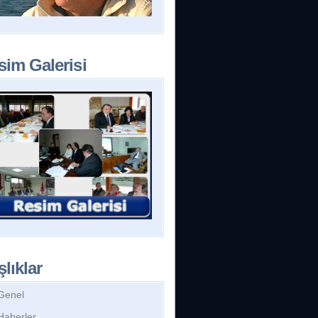
sim Galerisi
lıklar
Genel
Haberler