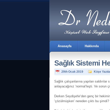
Anasayfa
Hakkında
Sağlık Sistemi H
29th Ocak 2019
Köşe Yazıla
Sağlık çalışanlarına yapılan saldırılar 
anlayacağınız ‘normal’leşti. Ve sorun 
İletişim
Derken Seydişehir’den genç bir hekimin 
‘çözülmüşken’ nereden çıktı bu şimdi?