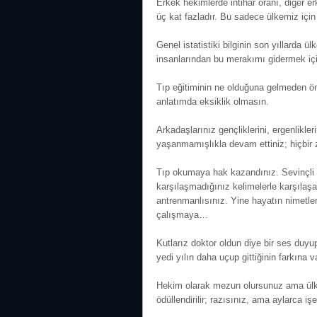
Erkek hekimlerde intihar oranı, diğer e
üç kat fazladır. Bu sadece ülkemiz için d
Genel istatistiki bilginin son yıllarda 
insanlarından bu merakımı gidermek içi
Tıp eğitiminin ne olduğuna gelmeden ön
anlatımda eksiklik olmasın.
Arkadaşlarınız gençliklerini, ergenlikle
yaşanmamışlıkla devam ettiniz; hiçbi
Tıp okumaya hak kazandınız. Sevinçli 
karşılaşmadığınız kelimelerle karşılaş
antrenmanlısınız. Yine hayatın nimetle
çalışmaya…
Kutlarız doktor oldun diye bir ses duy
yedi yılın daha uçup gittiğinin farkına v
Hekim olarak mezun olursunuz ama ülk
ödüllendirilir; razısınız, ama aylarca 