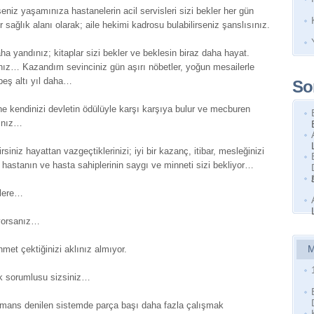
iz yaşamınıza hastanelerin acil servisleri sizi bekler her gün
r sağlık alanı olarak; aile hekimi kadrosu bulabilirseniz şanslısınız.
a yandınız; kitaplar sizi bekler ve beklesin biraz daha hayat.
ız… Kazandım sevinciniz gün aşırı nöbetler, yoğun mesailerle
 beş altı yıl daha…
So
kendinizi devletin ödülüyle karşı karşıya bulur ve mecburen
sınız…
rsiniz hayattan vazgeçtiklerinizi; iyi bir kazanç, itibar, mesleğinizi
, hastanın ve hasta sahiplerinin saygı ve minneti sizi bekliyor…
tlere…
ıyorsanız…
M
et çektiğinizi aklınız almıyor.
ek sorumlusu sizsiniz…
ormans denilen sistemde parça başı daha fazla çalışmak