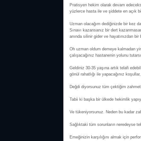
Pratisyen hekim olarak devam edeceksen
yüzlerce hasta ile ve şiddete en açık bi
Uzman olacağım dediğinizde bir kez dah
Sınavı kazansanız bir dert kazanmasan
anında silinir gider ve hayatınızdan bir
Oh uzman oldum demeye kalmadan yine 
çalışacağınız hastanenin yolunu tutar
Geldiniz 30-35 yaşına artık telafi edebili
gönül rahatlığı ile yapacağınız koşullar
Değdi diyorsunuz tüm çektiğim zahme
Tabii ki başka bir ülkede hekimlik yap
Ve tükeniyorsunuz. Neden bu kadar zahm
Sağlıktaki tüm sorunların neredeyse t
Emeğinizin karşılığını almak için perf