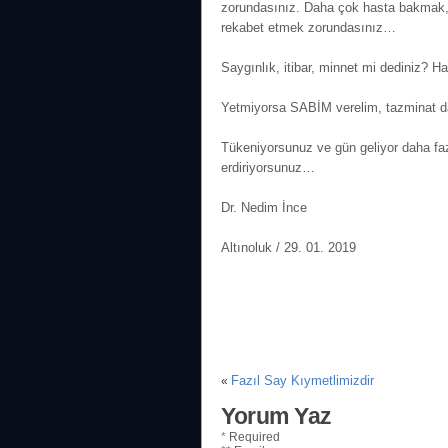
zorundasınız. Daha çok hasta bakmak,
rekabet etmek zorundasınız…
Saygınlık, itibar, minnet mi dediniz? 
Yetmiyorsa SABİM verelim, tazminat d
Tükeniyorsunuz ve gün geliyor daha fa
erdiriyorsunuz…
Dr. Nedim İnce
Altınoluk / 29. 01. 2019
Fazıl Say Kıymetlimizdir
«
Yorum Yaz
*
Required