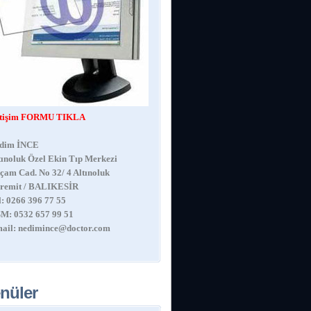
etişim FORMU TIKLA
dim İNCE
tınoluk Özel Ekin Tıp Merkezi
çam Cad. No 32/ 4 Altınoluk
remit / BALIKESİR
l: 0266 396 77 55
M: 0532 657 99 51
ail:
nedimince@doctor.com
nüler