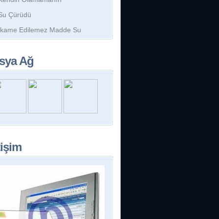
Su Çürüdü
İkame Edilemez Madde Su
sya Ağ
tişim