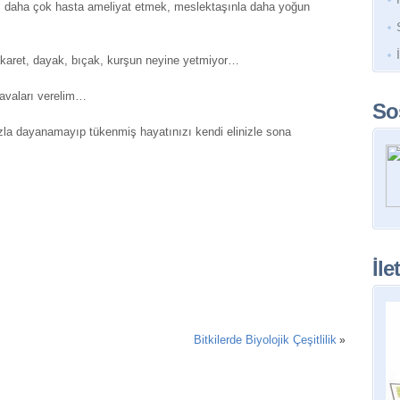
 daha çok hasta ameliyat etmek, meslektaşınla daha yoğun
Hakaret, dayak, bıçak, kurşun neyine yetmiyor…
avaları verelim…
So
zla dayanamayıp tükenmiş hayatınızı kendi elinizle sona
İle
Bitkilerde Biyolojik Çeşitlilik
»