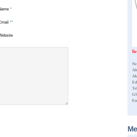
Name
*
Email
**
Website
İl
Ne
Al
Ak
Ed
Te
GS
Em
Me