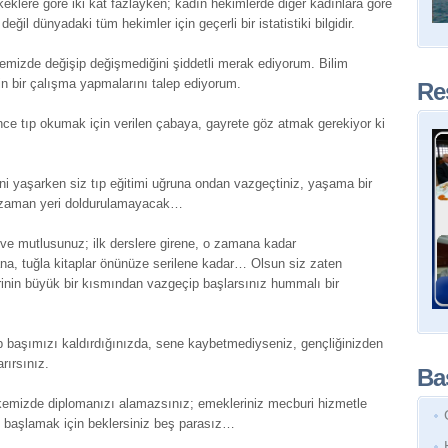
rkeklere göre iki kat fazlayken; kadın hekimlerde diğer kadınlara göre
eğil dünyadaki tüm hekimler için geçerli bir istatistiki bilgidir.
ülkemizde değişip değişmediğini şiddetli merak ediyorum. Bilim
n bir çalışma yapmalarını talep ediyorum.
Re
ce tıp okumak için verilen çabaya, gayrete göz atmak gerekiyor ki
rini yaşarken siz tıp eğitimi uğruna ondan vazgeçtiniz, yaşama bir
r zaman yeri doldurulamayacak…
ve mutlusunuz; ilk derslere girene, o zamana kadar
ana, tuğla kitaplar önünüze serilene kadar… Olsun siz zaten
rinin büyük bir kısmından vazgeçip başlarsınız hummalı bir
up başımızı kaldırdığınızda, sene kaybetmediyseniz, gençliğinizden
arırsınız.
Baş
emizde diplomanızı alamazsınız; emekleriniz mecburi hizmetle
işe başlamak için beklersiniz beş parasız…