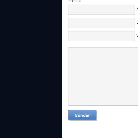
**
Email