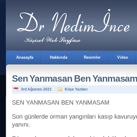
Anasayfa
Hakkında
Resimler
Video
Sen Yanmasan Ben Yanmasa
3rd Ağustos 2021
Köşe Yazıları
SEN YANMASAN BEN YANMASAM
İletişim
Son günlerde orman yangınları kasıp kavuruyor
yanını.