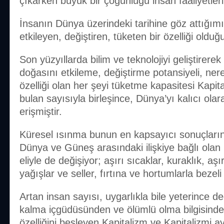
çıkarken büyük bir çoğunluğu insan faaliyetler
İnsanın Dünya üzerindeki tarihine göz attığımız
etkileyen, değiştiren, tüketen bir özelliği oldu
Son yüzyıllarda bilim ve teknolojiyi geliştirerek
doğasını etkileme, değiştirme potansiyeli, ner
özelliği olan her şeyi tüketme kapasitesi Kapita
bulan sayısıyla birleşince, Dünya’yı kalıcı ol
erişmiştir.
Küresel ısınma bunun en kapsayıcı sonuçlarınd
Dünya ve Güneş arasındaki ilişkiye bağlı olan 
eliyle de değişiyor; aşırı sıcaklar, kuraklık, aşı
yağışlar ve seller, fırtına ve hortumlarla bezeli
Artan insan sayısı, uygarlıkla bile yeterince 
kalma içgüdüsünden ve ölümlü olma bilgisind
özelliğini besleyen Kapitalizm ve Kapitalizmi a