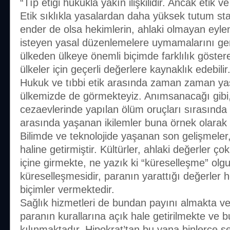
“Tıp etiği hukukla yakın ilişkilidir. Ancak etik v
Etik sıklıkla yasalardan daha yüksek tutum stan
ender de olsa hekimlerin, ahlaki olmayan eyl
isteyen yasal düzenlemelere uymamalarını gere
ülkeden ülkeye önemli biçimde farklılık göstere
ülkeler için geçerli değerlere kaynaklık edebilir.
Hukuk ve tıbbi etik arasında zaman zaman yaş
ülkemizde de görmekteyiz. Anımsanacağı gibi,
cezaevlerinde yapılan ölüm oruçları sırasında
arasında yaşanan ikilemler buna örnek olarak gö
Bilimde ve teknolojide yaşanan son gelişmeler
haline getirmiştir. Kültürler, ahlaki değerler çok
içine girmekte, ne yazık ki “küreselleşme” olg
küreselleşmesidir, paranın yarattığı değerle
biçimler vermektedir.
Sağlık hizmetleri de bundan payını almakta ve
paranın kurallarına açık hale getirilmekte ve b
kılınmaktadır. Hipokrat’tan bu yana binlerce s