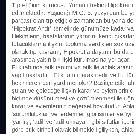
Tıp etiğinin kurucusu Yunanlı hekim Hipokrat 
edilmektedir. Yaşadığı M.Ö. 5. yüzyıldan bu ya
parçası olan tıp etiği; o zamandan bu yana değ
“Hipokrat Andı” temelinde günümüze kadar var
Hekimlerin, hastalarının yararını kendi çıkarla
tutacaklarına ilişkin, topluma verdikleri söz üz
olarak tıp kavramı, Hipokrat’a dayanır bu da e
arasında yakın bir ilişki kurulmasına yol açar.
El kitabında etik tanımı ve etik ile ahlak arasınd
yapılmaktadır: “Etik tam olarak nedir ve bu tü
hekimlere nasıl yardımcı olur? Basitçe etik, 
şu an ve geleceğe ilişkin karar ve eylemlerin di
biçimde düşünülmesi ve çözümlenmesi ile uğraş
karar ve eylemlerinin değersel boyutudur. Ahlakı
‘sorumluluklar’ ve ‘erdemler’ gibi isimler ve ‘iyi’
‘yanlış’, ‘adil’ ve ‘adil olmayan’ gibi sıfatlar iç
göre etik birincil olarak bilmekle ilgiliyken, ahla