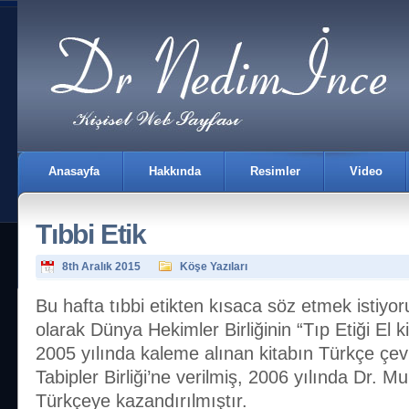
Anasayfa
Hakkında
Resimler
Video
Tıbbi Etik
8th Aralık 2015
Köşe Yazıları
Bu hafta tıbbi etikten kısaca söz etmek istiyo
olarak Dünya Hekimler Birliğinin “Tıp Etiği El 
İletişim
2005 yılında kaleme alınan kitabın Türkçe çev
Tabipler Birliği’ne verilmiş, 2006 yılında Dr. Mur
Türkçeye kazandırılmıştır.