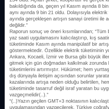
bakıldığında da, geçen yıl Kasım ayında 8 bin 
aynı ayında 9 bin 21 oldu. Dolayısıyla elektri
ayında gerçekleşen artışın sanayi üretimi il
değildir.”
Raporun sonuç ve öneri kısımlarından; “Tüm b
yaz saati uygulamasını kalıcılaştırıp, kış saati
tüketiminde Kasım ayında manipülatif bir art
göstermektedir. Özellikle elektrik tüketiminin 
Ankara, Kocaeli, İzmir ve Bursa gibi büyük ill
gitmek için gün doğmadan kalkılmak zorunda 
tüketimlerini artırmıştır. Hükümet; hem yurtta
dış dünyayla iletişim açısından sorunlar yarat
kazalarında artışa neden olduğu belirtilen, hem
tüketiminde tasarruf değil israf yaratan bu u
vazgeçmelidir(..).”
“(..)Yazın geçilen GMT+3 noktasının kalıcılaşt
uygulamasından vazgeçilerek, Türkiye coğraf