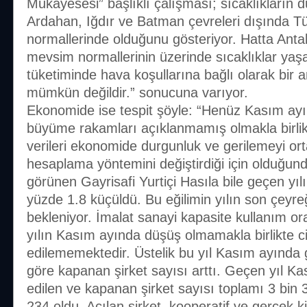
Mukayesesi” başlıklı çalışması; sıcaklıkların d
Ardahan, Iğdır ve Batman çevreleri dışında T
normallerinde olduğunu gösteriyor. Hatta Antal
mevsim normallerinin üzerinde sıcaklıklar yaş
tüketiminde hava koşullarına bağlı olarak bir 
mümkün değildir.” sonucuna varıyor.
Ekonomide ise tespit şöyle: “Henüz Kasım ayın
büyüme rakamları açıklanmamış olmakla birlikt
verileri ekonomide durgunluk ve gerilemeyi o
hesaplama yöntemini değiştirdiği için olduğu
görünen Gayrisafi Yurtiçi Hasıla bile geçen yıl
yüzde 1.8 küçüldü. Bu eğilimin yılın son çeyr
bekleniyor. İmalat sanayi kapasite kullanım or
yılın Kasım ayında düşüş olmamakla birlikte ci
edilememektedir. Üstelik bu yıl Kasım ayında 
göre kapanan şirket sayısı arttı. Geçen yıl Ka
edilen ve kapanan şirket sayısı toplamı 3 bin 3
234 oldu. Açılan şirket, kooperatif ve gerçek ki