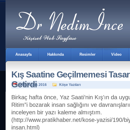
Anasayfa
Hakkında
Resimler
Video
Kış Saatine Geçilmemesi Tasarr
Getirdi
28th Aralık 2016
Köşe Yazıları
Birkaç hafta önce, Yaz Saati’nin Kış’ın da uyg
Ritim”i bozarak insan sağlığını ve davranışların
İletişim
inceleyen bir yazı kaleme almıştım.
(http://www.pratikhaber.net/kose-yazisi/190/biy
insan.html)