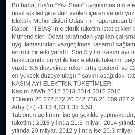
Bu hafta, Kış’ın “Yaz Saati” uygulamasının ele
nasıl etkilediğine dair verileri içeren ve adı ya
Elektrik Mühendisleri Odası’nın raporundan bi
Rapor; “TEİAŞ`ın elektrik tüketim istatistikleri 
Mühendisleri Odası tarafından yapılan çalışma
uygulamasından vazgeçilmesi tasarruf sağlama
artırıcı bir etki yarattı. Son 5 yılın Kasım ayı 
bakıldığında bu yıl ilk kez elektrik tüketimi ge
yüzde 6.5 düzeyinde rekor artış gösterdi ve 22.
en yüksek düzeye ulaştı.” savını aşağıdaki ta
KASIM AYI ELEKTRİK TÜKETİMLERİ
Kasım-MWh 2012 2013 2014 2015 2016
Tüketim 20.272.572 20.042.736 21.009.827 2
Artış (%) -1,13 4,83 1,35 6,53
Tablonun açılımını ise şu şekilde yapmaktadır
tüketimi; 2015 yılında 21.3 milyar, 2014 yılınd
yılında 20 milyar, 2012 yılında ise 20.3 milyar