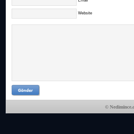
Email
**
Website
© Nedimince.