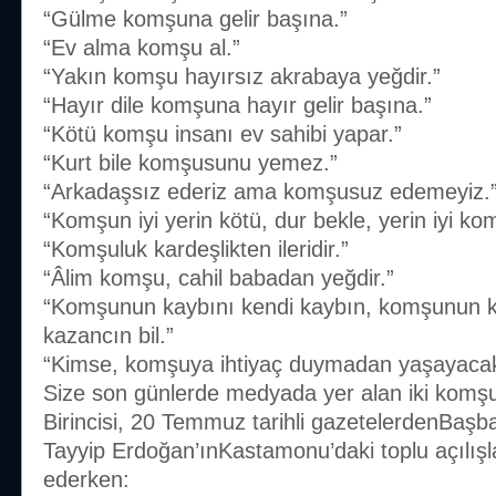
“Gülme komşuna gelir başına.”
“Ev alma komşu al.”
“Yakın komşu hayırsız akrabaya yeğdir.”
“Hayır dile komşuna hayır gelir başına.”
“Kötü komşu insanı ev sahibi yapar.”
“Kurt bile komşusunu yemez.”
“Arkadaşsız ederiz ama komşusuz edemeyiz.
“Komşun iyi yerin kötü, dur bekle, yerin iyi ko
“Komşuluk kardeşlikten ileridir.”
“Âlim komşu, cahil babadan yeğdir.”
“Komşunun kaybını kendi kaybın, komşunun k
kazancın bil.”
“Kimse, komşuya ihtiyaç duymadan yaşayacak 
Size son günlerde medyada yer alan iki komşu
Birincisi, 20 Temmuz tarihli gazetelerdenBaş
Tayyip Erdoğan’ınKastamonu’daki toplu açılışl
ederken: