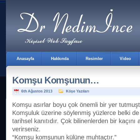
Anasayfa
Hakkında
Resimler
Video
Komşu Komşunun…
6th Ağustos 2013
Köşe Yazıları
Komşu asırlar boyu çok önemli bir yer tutmuşt
Komşuluk üzerine söylenmiş yüzlerce belki de
İletişim
tarihsel kanıtıdır. Çok bilinenlerden bir kaçını
verirseniz.
“Komşu komşunun külüne muhtaçtır.”