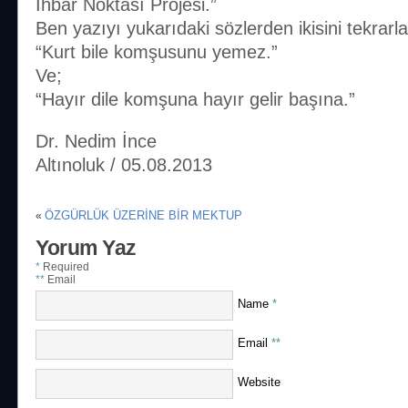
İhbar Noktası Projesi.”
Ben yazıyı yukarıdaki sözlerden ikisini tekrarla
“Kurt bile komşusunu yemez.”
Ve;
“Hayır dile komşuna hayır gelir başına.”
Dr. Nedim İnce
Altınoluk / 05.08.2013
ÖZGÜRLÜK ÜZERİNE BİR MEKTUP
«
Yorum Yaz
*
Required
**
Email
Name
*
Email
**
Website