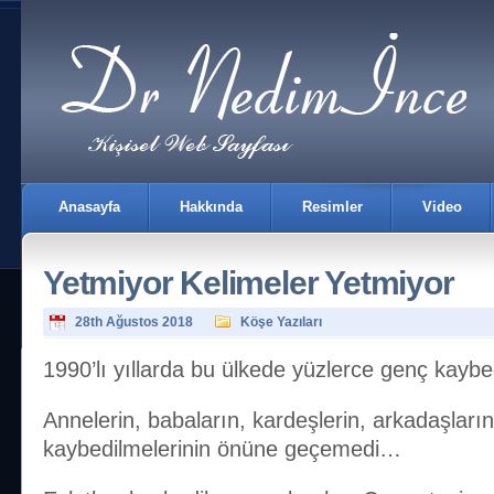
Anasayfa
Hakkında
Resimler
Video
Yetmiyor Kelimeler Yetmiyor
28th Ağustos 2018
Köşe Yazıları
1990’lı yıllarda bu ülkede yüzlerce genç kaybed
İletişim
Annelerin, babaların, kardeşlerin, arkadaşların 
kaybedilmelerinin önüne geçemedi…