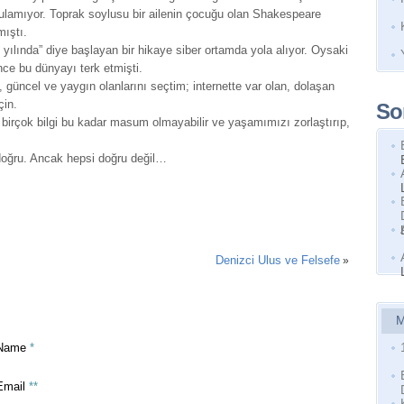
rulamıyor. Toprak soylusu bir ailenin çocuğu olan Shakespeare
mıştı.
7 yılında” diye başlayan bir hikaye siber ortamda yola alıyor. Oysaki
nce bu dünyayı terk etmişti.
, güncel ve yaygın olanlarını seçtim; internette var olan, dolaşan
çin.
So
irçok bilgi bu kadar masum olmayabilir ve yaşamımızı zorlaştırıp,
, doğru. Ancak hepsi doğru değil…
Denizci Ulus ve Felsefe
»
M
Name
*
Email
**