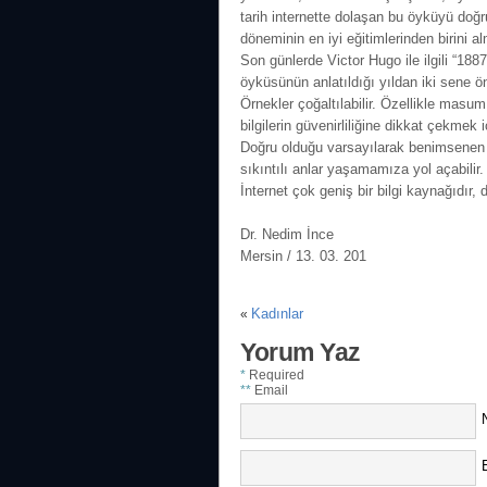
tarih internette dolaşan bu öyküyü doğ
döneminin en iyi eğitimlerinden birini al
Son günlerde Victor Hugo ile ilgili “188
öyküsünün anlatıldığı yıldan iki sene ö
Örnekler çoğaltılabilir. Özellikle masum
bilgilerin güvenirliliğine dikkat çekmek i
Doğru olduğu varsayılarak benimsenen b
sıkıntılı anlar yaşamamıza yol açabilir.
İnternet çok geniş bir bilgi kaynağıdır
Dr. Nedim İnce
Mersin / 13. 03. 201
Kadınlar
«
Yorum Yaz
*
Required
**
Email