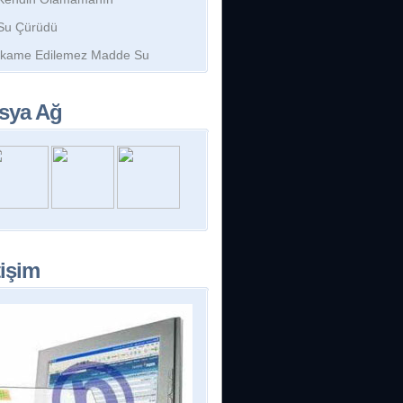
Su Çürüdü
İkame Edilemez Madde Su
sya Ağ
tişim