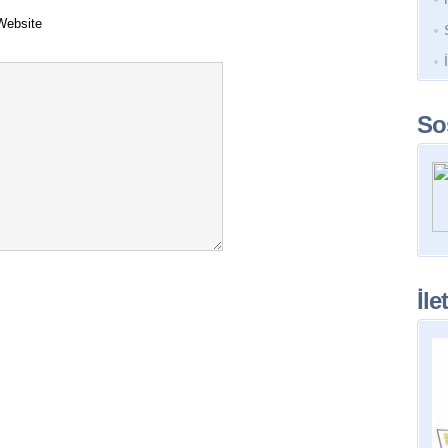
Website
So
İle