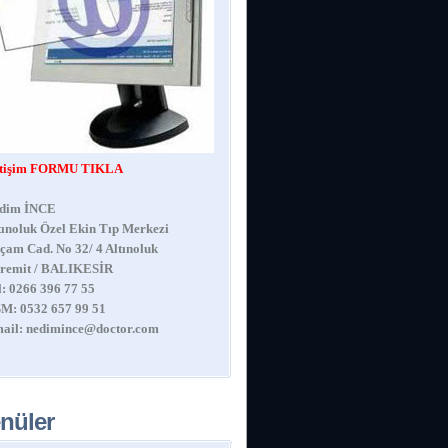
etişim FORMU TIKLA
dim İNCE
tınoluk Özel Ekin Tıp Merkezi
çam Cad. No 32/ 4 Altınoluk
remit / BALIKESİR
l: 0266 396 77 55
M: 0532 657 99 51
ail:
nedimince@doctor.com
nüler