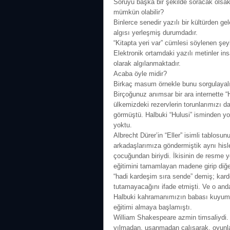
Soruyu başka bir şekilde soracak olsak in
mümkün olabilir?
Binlerce senedir yazılı bir kültürden gel
algısı yerleşmiş durumdadır.
“Kitapta yeri var” cümlesi söylenen şey
Elektronik ortamdaki yazılı metinler ins
olarak algılanmaktadır.
Acaba öyle midir?
Birkaç masum örnekle bunu sorgulayal
Birçoğunuz anımsar bir ara internette “
ülkemizdeki rezervlerin torunlarımızı d
görmüştü. Halbuki “Hulusi” isminden yol
yoktu.
Albrecht Dürer’in “Eller” isimli tablo
arkadaşlarımıza göndermiştik aynı hisle
çocuğundan biriydi. İkisinin de resme y
eğitimini tamamlayan madene girip di
“hadi kardeşim sıra sende” demiş; karde
tutamayacağını ifade etmişti. Ve o and
Halbuki kahramanımızın babası kuyumc
eğitimi almaya başlamıştı.
William Shakespeare azmin timsaliydi. B
yılmadan, usanmadan çalışarak, oyunlar