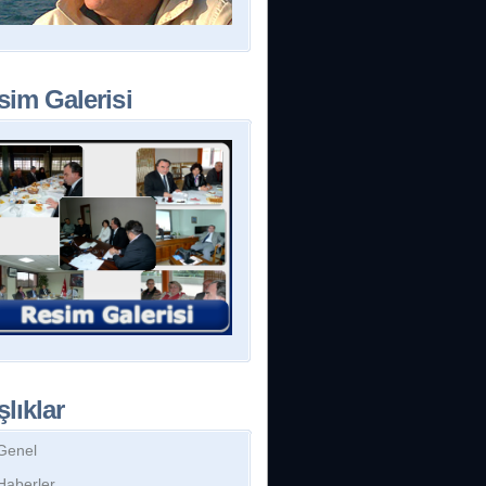
sim Galerisi
lıklar
Genel
Haberler