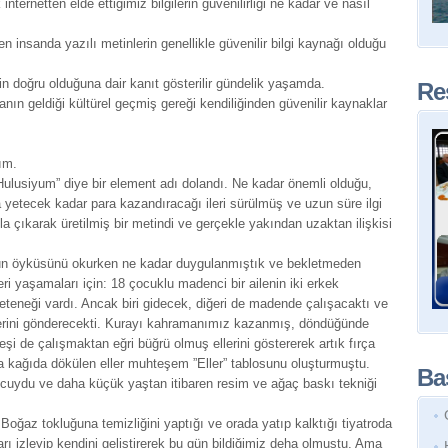
ternetten elde ettiğimiz bilgilerin güvenilirliği ne kadar ve nasıl
en insanda yazılı metinlerin genellikle güvenilir bilgi kaynağı olduğu
in doğru olduğuna dair kanıt gösterilir gündelik yaşamda.
Re
anın geldiği kültürel geçmiş gereği kendiliğinden güvenilir kaynaklar
ım.
Hulusiyum” diye bir element adı dolandı. Ne kadar önemli olduğu,
a yetecek kadar para kazandıracağı ileri sürülmüş ve uzun süre ilgi
a çıkarak üretilmiş bir metindi ve gerçekle yakından uzaktan ilişkisi
sunun öyküsünü okurken ne kadar duygulanmıştık ve bekletmeden
ri yaşamaları için: 18 çocuklu madenci bir ailenin iki erkek
eteneği vardı. Ancak biri gidecek, diğeri de madende çalışacaktı ve
ğerini gönderecekti. Kurayı kahramanımız kazanmış, döndüğünde
şi de çalışmaktan eğri büğrü olmuş ellerini göstererek artık fırça
a kağıda dökülen eller muhteşem ”Eller” tablosunu oluşturmuştu.
Baş
uydu ve daha küçük yaştan itibaren resim ve ağaç baskı tekniği
oğaz tokluğuna temizliğini yaptığı ve orada yatıp kalktığı tiyatroda
ı izleyip kendini geliştirerek bu gün bildiğimiz deha olmuştu. Ama