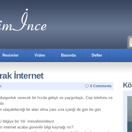
Resimler
Video
Basında
Defter
rak İnternet
Kö
ı
0 Comments
a durgunluk verecek bir hızda gelişti ve yaygınlaştı. Cep telefonu ve
ir.
 ulaşabileceği bir alan olma yanı sıra içeriği de gün be gün
 bilgiye bir ‘tık’ mesafesindeyiz.
n internet acaba güvenilir bilgi kaynağı mı?