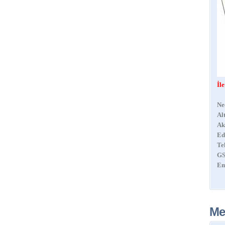
İl
Ne
Al
Ak
Ed
Te
GS
Em
Me