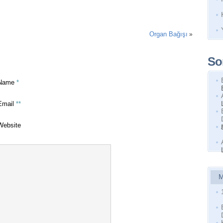
Organ Bağışı
»
So
Name
*
Email
**
Website
M