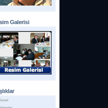
sim Galerisi
lıklar
Genel
Haberler