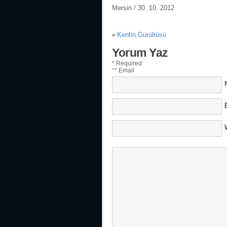
Mersin / 30. 10. 2012
Kentin Gürültüsü
«
Yorum Yaz
*
Required
**
Email