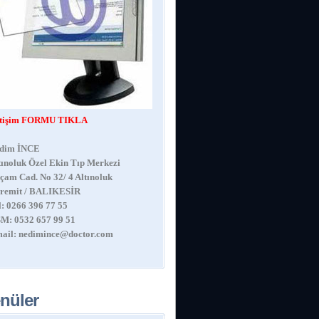
etişim FORMU TIKLA
dim İNCE
tınoluk Özel Ekin Tıp Merkezi
çam Cad. No 32/ 4 Altınoluk
remit / BALIKESİR
l: 0266 396 77 55
M: 0532 657 99 51
ail:
nedimince@doctor.com
nüler