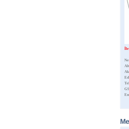
İl
Ne
Al
Ak
Ed
Te
GS
Em
Me