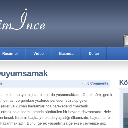
Resimler
Video
Basında
Defter
 Duyumsamak
Kö
rı
0 Comments
 seküler sosyal olgular olarak da yaşanmaktadır. Gerek süre, gerek
til olması ve gerekse yüzlerce seneden süzülüp gelen
ı şeker ve kurban bayramlarında hareketlendirmektedir.
t etmek hala önemli oranda sürdürülen bir bayram davranışıdır. Hele
nin birçok ferdinin başka yörelerde yaşadığı ülkemizde, bayramlar bir
azanmaktadır. Bunu, gerek yaşantınıza gerekse çevrenize göz