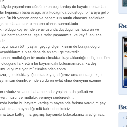
ür.
yde yaşamlarını sürdürürken beş kardeş de hayatını onlardan
ar hepimizin baba ocağı, ana kucağında buluştuğu, bir araya gelip
adır. Bu bir yandan anne ve babamızın mutlu olmasını sağlarken
lişkinin daha sıcak olmasına olanak sunmaktadır.
Re
aklı olduğu köy evinde ve avlusunda duyduğumuz huzurun ve
kla harmanlanması eşsiz tatlar yaşamımızı ve keyifli anılarla
dır.
üçümüzün 50’li yaşları geçtiği diğer ikisinin de buraya doğru
yaşadıklarımız bize daha da anlamlı gelmektedir.
sunun, mutluluğun bir arada olmaktan kaynaklandığını düşünürdüm.
 olduğunu fark ettim bu bayramdaki buluşmamızda: kardeşim
duğumu duyumsuyorum” cümlesinden sonra…
ur; çocuklukta yoğun olarak yaşadığımız ama sonra gittikçe
beynimizin derinliklerinde sürdüren evlat olma deneyimi üzerine
irer evladız ve anne baba ne kadar yaşlansa da şefkati ve
üven, huzur ve mutluluk vermeyi sürdürerek…
ınızda benim bu bayram kardeşim sayesinde farkına vardığım şeyi
Baş
vlat olmanın oynadığı rolü fark edeceksiniz.
nına taze kattığımız geçmiş bayramda bulacaksınız aradığınızı…