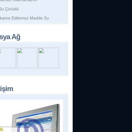
Su Çürüdü
İkame Edilemez Madde Su
sya Ağ
tişim