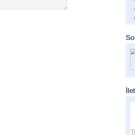
So
İle