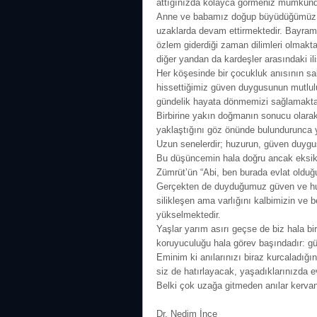
attığınızda kolayca görmeniz mümkünd
Anne ve babamız doğup büyüdüğümüz kö
uzaklarda devam ettirmektedir. Bayraml
özlem giderdiği zaman dilimleri olmakt
diğer yandan da kardeşler arasındaki i
Her köşesinde bir çocukluk anısının s
hissettiğimiz güven duygusunun mutlulu
gündelik hayata dönmemizi sağlamakta
Birbirine yakın doğmanın sonucu olarak 
yaklaştığını göz önünde bulundurunca 
Uzun senelerdir; huzurun, güven duygu
Bu düşüncemin hala doğru ancak eksik
Zümrüt’ün “Abi, ben burada evlat ol
Gerçekten de duyduğumuz güven ve huz
silikleşen ama varlığını kalbimizin ve 
yükselmektedir.
Yaşlar yarım asırı geçse de biz hala b
koruyuculuğu hala görev başındadır: g
Eminim ki anılarınızı biraz kurcaladığ
siz de hatırlayacak, yaşadıklarınızda e
Belki çok uzağa gitmeden anılar kerva
Dr. Nedim İnce