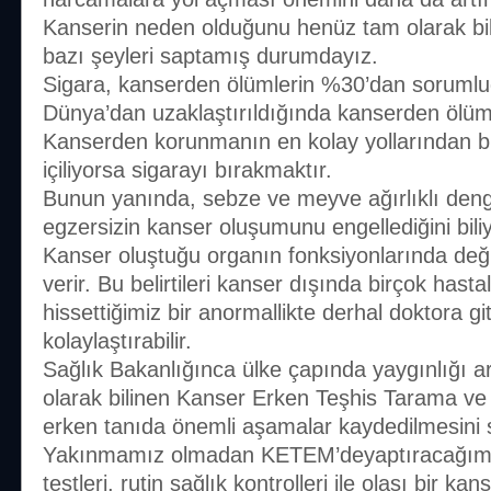
Kanserin neden olduğunu henüz tam olarak bi
bazı şeyleri saptamış durumdayız.
Sigara, kanserden ölümlerin %30’dan sorumlud
Dünya’dan uzaklaştırıldığında kanserden ölüm
Kanserden korunmanın en kolay yollarından bi
içiliyorsa sigarayı bırakmaktır.
Bunun yanında, sebze ve meyve ağırlıklı deng
egzersizin kanser oluşumunu engellediğini bili
Kanser oluştuğu organın fonksiyonlarında değişi
verir. Bu belirtileri kanser dışında birçok hastal
hissettiğimiz bir anormallikte derhal doktora g
kolaylaştırabilir.
Sağlık Bakanlığınca ülke çapında yaygınlığı a
olarak bilinen Kanser Erken Teşhis Tarama ve 
erken tanıda önemli aşamalar kaydedilmesini 
Yakınmamız olmadan KETEM’deyaptıracağımı
testleri, rutin sağlık kontrolleri ile olası bir 