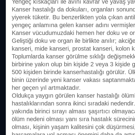
Yengeç kıskaçları ile avını kavrar ve yavaş yav
Kanser hastalığı da dokuları, organları sonu
yiyerek tüketir. Bu benzerlikten yola çıkan anti
yengeç anlamına gelen kanser adını vermişler
Kanser vücudumuzdaki hemen her doku ve orga
Geliştiği doku ve organ ile birlikte anılır; akc
kanseri, mide kanseri, prostat kanseri, kolon 
Toplumlarda kanser görülme sıklığı değişmekle 
birbirine yakın olup bin kişide 2 veya 3 kişide g
500 kişiden birinde kanserhastalığı görülür. Ü
binin üzerinde yeni kanser vakası saptanmakta
her geçen yıl artmaktadır.
Oldukça yaygın görülen kanser hastalığı ölüm
hastalıklarından sonra ikinci sıradaki nedendir
yakında birinci sırayı alması şaşırtıcı olmayaca
ölüm nedeni olması yanı sıra hastalık sürecinin 
olması, kişinin yaşam kalitesini çok düşürmesi,
harcamalara yol açması önemini daha da artı