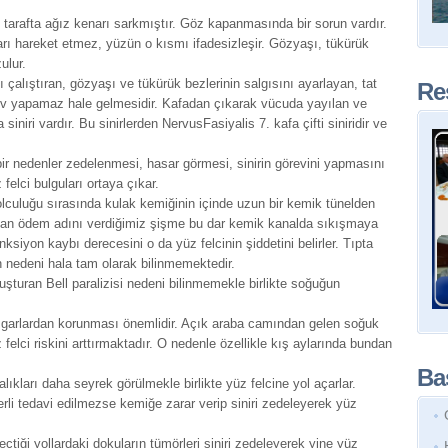
u tarafta ağız kenarı sarkmıştır. Göz kapanmasında bir sorun vardır.
sları hareket etmez, yüzün o kısmı ifadesizleşir. Gözyaşı, tükürük
ulur.
 çalıştıran, gözyaşı ve tükürük bezlerinin salgısını ayarlayan, tat
Re
rev yapamaz hale gelmesidir. Kafadan çıkarak vücuda yayılan ve
a siniri vardır. Bu sinirlerden NervusFasiyalis 7. kafa çifti siniridir ve
 bir nedenler zedelenmesi, hasar görmesi, sinirin görevini yapmasını
elci bulguları ortaya çıkar.
culuğu sırasında kulak kemiğinin içinde uzun bir kemik tünelden
luşan ödem adını verdiğimiz şişme bu dar kemik kanalda sıkışmaya
nksiyon kaybı derecesini o da yüz felcinin şiddetini belirler. Tıpta
nin nedeni hala tam olarak bilinmemektedir.
uşturan Bell paralizisi nedeni bilinmemekle birlikte soğuğun
üzgarlardan korunması önemlidir. Açık araba camından gelen soğuk
z felci riskini arttırmaktadır. O nedenle özellikle kış aylarında bundan
Baş
talıkları daha seyrek görülmekle birlikte yüz felcine yol açarlar.
erli tedavi edilmezse kemiğe zarar verip siniri zedeleyerek yüz
eçtiği yollardaki dokuların tümörleri siniri zedeleyerek yine yüz