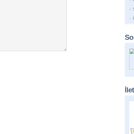
So
İle