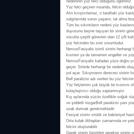
nedeninin yüz felci olduğunu öğreniriz.
Yüz felci geçiren insanda, felcin olduğ
Alın kırıştırılamaz, o taraftaki yüz ka
salgılarında sorun yaşanır, tat alma boz
Tüm bu sıkıntıların nedeni yüz kaslarını
duyusunu beyne taşıyan bir sinirin gö
vücutta çeşitli görevleri olan 12 çift kaf
yüz felcinden bu sinir sorumludur.
NervusFasiyalis isimli sinirin herhangi
kısmen ya da tamamen engeller ve yüz f
NervusFasiyalis kafadan yüze doğru yol
geçer. Sinirde herhangi bir nedenle o
yol açar. Sıkışmanın derecesi sinirin fo
Bell paralizisi adı verilen bu yüz felci
Yüz felçlerinin çok büyük bir kısmını ol
kolaylaştırıcı olduğu saptanmıştır.
Kış aylarında yüzün özellikle soğuk r
ve şiddetli rüzgarBell paralizisi yani yü
uzak durmak gerekmektedir.
Fasiyal sinirin virütik ve bakteriyel has
Orta kulak iltihapları zamanında ve yet
felcini oluşturabilir.
Gerek sinirin tümörleri gerekse sinirin g