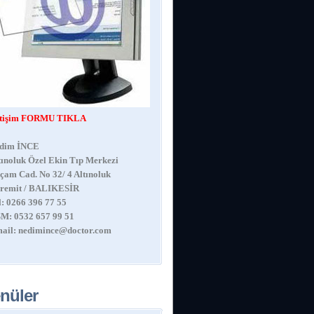
etişim FORMU TIKLA
dim İNCE
tınoluk Özel Ekin Tıp Merkezi
çam Cad. No 32/ 4 Altınoluk
remit / BALIKESİR
l: 0266 396 77 55
M: 0532 657 99 51
ail:
nedimince@doctor.com
nüler