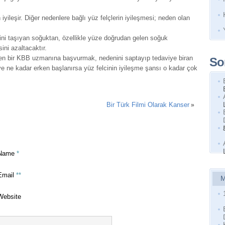
yileşir. Diğer nedenlere bağlı yüz felçlerin iyileşmesi; neden olan
kini taşıyan soğuktan, özellikle yüze doğrudan gelen soğuk
ni azaltacaktır.
en bir KBB uzmanına başvurmak, nedenini saptayıp tedaviye biran
So
ye ne kadar erken başlanırsa yüz felcinin iyileşme şansı o kadar çok
Bir Türk Filmi Olarak Kanser
»
Name
*
Email
**
M
Website