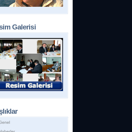
sim Galerisi
lıklar
Genel
Haberler