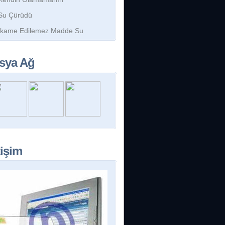
Su Çürüdü
İkame Edilemez Madde Su
sya Ağ
tişim