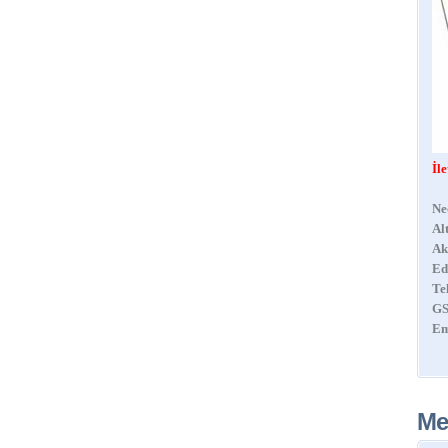
İl
Ne
Al
Ak
Ed
Te
GS
Em
Me