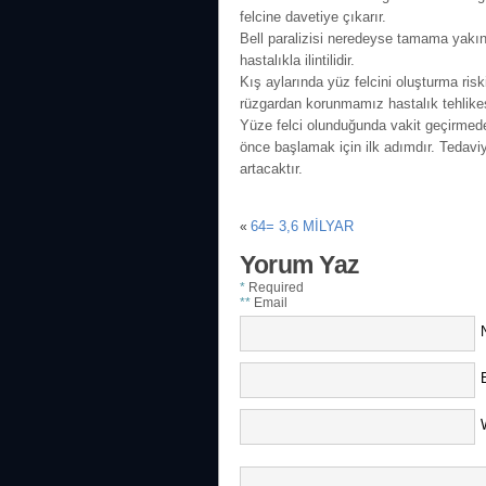
felcine davetiye çıkarır.
Bell paralizisi neredeyse tamama yakın i
hastalıkla ilintilidir.
Kış aylarında yüz felcini oluşturma ris
rüzgardan korunmamız hastalık tehlikesi
Yüze felci olunduğunda vakit geçirmed
önce başlamak için ilk adımdır. Tedavi
artacaktır.
64= 3,6 MİLYAR
«
Yorum Yaz
*
Required
**
Email