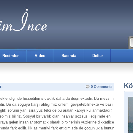
Resimler
Video
Basında
Defter
Kö
rı
0 Comments
 eklendiğinde hissedilen sıcaklık daha da düşmektedir. Bu mevsim
r. Bu da soğuya karşı aldığımız önlemi gevşetebilmekte ve bazı
ğlık sorunu yanı sıra yüz felci de bu aralan kapıyı kullanmaktadır.
imiz biliriz. Sosyal bir varlık olan insanlar sözsüz iletişimde en
araya gelen insanlar otomatik olarak birbirlerinin yüzlerine dikkatlice
nında fark edilir. İlk asimetriyi fark ettiğimizde de çoğunlukla bunun