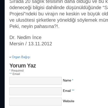
Sırada 20 sağlık tesisinin daha olduğu ve bu kir
ödeneceği bilgisi dahilinde düşünüldüğünde “
Projesi”ndeki bu virajın ne keskin ve büyük o
ve ulusötesi şirketlere yöneldiği söylemek mü
Peki, neyin pahasına?!.
Dr. Nedim İnce
Mersin / 13.11.2012
Organ Bağışı
«
Yorum Yaz
*
Required
**
Email
Name
*
Email
**
Website